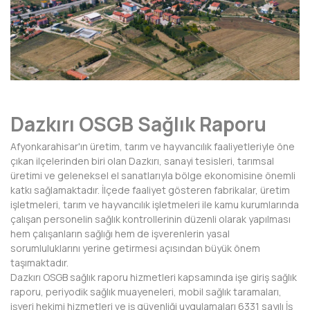
AFYONKARAHİSAR
AĞRI
AKSARAY
AMASYA
Dazkırı OSGB Sağlık Raporu
ANTALYA
Afyonkarahisar'ın üretim, tarım ve hayvancılık faaliyetleriyle öne
ARDAHAN
çıkan ilçelerinden biri olan Dazkırı, sanayi tesisleri, tarımsal
üretimi ve geleneksel el sanatlarıyla bölge ekonomisine önemli
ARTVİN
katkı sağlamaktadır. İlçede faaliyet gösteren fabrikalar, üretim
işletmeleri, tarım ve hayvancılık işletmeleri ile kamu kurumlarında
AYDIN
çalışan personelin sağlık kontrollerinin düzenli olarak yapılması
hem çalışanların sağlığı hem de işverenlerin yasal
BALIKESİR
sorumluluklarını yerine getirmesi açısından büyük önem
taşımaktadır.
BARTIN
Dazkırı OSGB sağlık raporu hizmetleri kapsamında işe giriş sağlık
raporu, periyodik sağlık muayeneleri, mobil sağlık taramaları,
BATMAN
işyeri hekimi hizmetleri ve iş güvenliği uygulamaları 6331 sayılı İş