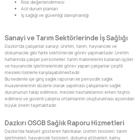
Risk değerlendirmesi
KIRKLARELİ
Acil durum planları
İş sağlığı ve güvenliği danışmanlığı
KIRŞEHİR
KOCAELİ
Sanayi ve Tarım Sektörlerinde İş Sağlığı
KONYA
Dazkırı'da çalışanlar sanayi, üretim, tarım, hayvancılık ve
dokumacılık gibi farklı sektörlerde görev yapmaktadır. Üretim
KÜTAHYA
hatlarında çalışan personeller, tarım makinelerini kullanan işçiler
ve hayvancılık işletmelerinde görev yapan çalışanlar çeşitli
MALATYA
mesleki risklerle karşılaşabilmektedir.
Bu nedenle işe giriş sağlık raporları ile periyodik sağlık
MANİSA
muayenelerinin düzenli olarak yapılması çalışanların sağlık
durumunun takip edilmesi, meslek hastalıklarının erken teşhis
MARDİN
edilmesi ve güvenli çalışma ortamlarının oluşturulması açısından
büyük önem taşımaktadır.
MERSİN
Dazkırı OSGB Sağlık Raporu Hizmetleri
MUĞLA
Dazkırı'da faaliyet gösteren fabrikalar, üretim tesisleri, tarım
işletmeleri, hayvancılık tesisleri, dokuma atölyeleri, kamu
MUŞ