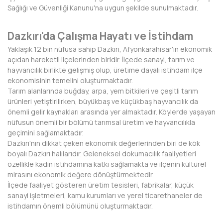
Sağlığı ve Güvenliği Kanunu'na uygun şekilde sunulmaktadır.
BAYBURT
BİLECİK
Dazkırı'da Çalışma Hayatı ve İstihdam
Yaklaşık 12 bin nüfusa sahip Dazkırı, Afyonkarahisar'ın ekonomik
BİNGÖL
açıdan hareketli ilçelerinden biridir. İlçede sanayi, tarım ve
hayvancılık birlikte gelişmiş olup, üretime dayalı istihdam ilçe
BİTLİS
ekonomisinin temelini oluşturmaktadır.
Tarım alanlarında buğday, arpa, yem bitkileri ve çeşitli tarım
BOLU
ürünleri yetiştirilirken, büyükbaş ve küçükbaş hayvancılık da
önemli gelir kaynakları arasında yer almaktadır. Köylerde yaşayan
BURDUR
nüfusun önemli bir bölümü tarımsal üretim ve hayvancılıkla
geçimini sağlamaktadır.
BURSA
Dazkırı'nın dikkat çeken ekonomik değerlerinden biri de kök
boyalı Dazkırı halılarıdır. Geleneksel dokumacılık faaliyetleri
ÇANAKKALE
özellikle kadın istihdamına katkı sağlamakta ve ilçenin kültürel
mirasını ekonomik değere dönüştürmektedir.
ÇANKIRI
İlçede faaliyet gösteren üretim tesisleri, fabrikalar, küçük
sanayi işletmeleri, kamu kurumları ve yerel ticarethaneler de
ÇORUM
istihdamın önemli bölümünü oluşturmaktadır.
DENİZLİ