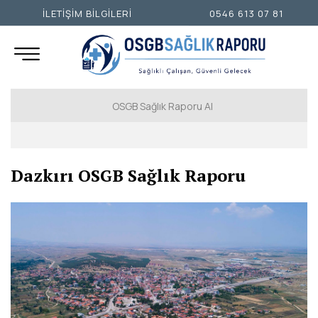
İLETİŞİM BİLGİLERİ
0546 613 07 81
OSGB Sağlık Raporu Al
İSTANBUL AVRUPA YAKASI
Dazkırı OSGB Sağlık Raporu
İSTANBUL ANADOLU YAKASI
ANKARA
İZMİR
ADANA
ADIYAMAN