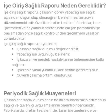
İşe Giriş Sağlık Raporu Neden Gereklidir?
DİYARBAKIR
İşe giriş sağlık raporu, çalışanın görev yapacağı işe sağlık
açısından uygun olup olmadığının belirlenmesi amacıyla
DÜZCE
düzenlenmektedir. Özellikle üretim tesisleri, fabrikalar, tarım
işletmeleri ve hayvancılık sektöründe çalışan personelin işe
EDİRNE
başlamadan önce sağlık kontrolünden geçirilmesi yasal bir
zorunluluktur.
ELAZIĞ
İşe giriş sağlık raporu sayesinde;
Çalışanın sağlık durumu değerlendirilir.
ERZİNCAN
Yapacağı işe uygunluğu belirlenir.
İş kazaları ve meslek hastalıklarının önlenmesine katkı
ERZURUM
sağlanır.
İşverenin yasal yükümlülükleri yerine getirilmiş olur.
ESKİŞEHİR
Güvenli çalışma ortamı oluşturulur.
GAZİANTEP
Periyodik Sağlık Muayeneleri
GİRESUN
Çalışanların sağlık durumlarının belirli aralıklarla takip edilmesi iş
GÜMÜŞHANE
sağlığı ve güvenliği uygulamalarının önemli bir parçasıdır.
Fabrikalarda, üretim tesislerinde, tarım işletmelerinde ve