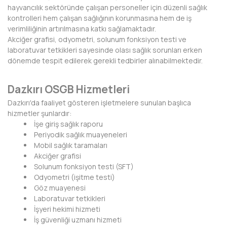
HAKKARİ
hayvancılık sektöründe çalışan personeller için düzenli sağlık
kontrolleri hem çalışan sağlığının korunmasına hem de iş
HATAY
verimliliğinin artırılmasına katkı sağlamaktadır.
Akciğer grafisi, odyometri, solunum fonksiyon testi ve
IĞDIR
laboratuvar tetkikleri sayesinde olası sağlık sorunları erken
dönemde tespit edilerek gerekli tedbirler alınabilmektedir.
ISPARTA
Dazkırı OSGB Hizmetleri
KAHRAMANMARAŞ
Dazkırı'da faaliyet gösteren işletmelere sunulan başlıca
KARABÜK
hizmetler şunlardır:
İşe giriş sağlık raporu
KARAMAN
Periyodik sağlık muayeneleri
Mobil sağlık taramaları
KARS
Akciğer grafisi
Solunum fonksiyon testi (SFT)
KASTAMONU
Odyometri (işitme testi)
Göz muayenesi
KAYSERİ
Laboratuvar tetkikleri
İşyeri hekimi hizmeti
KIRIKKALE
İş güvenliği uzmanı hizmeti