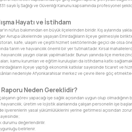
6331 sayılı İş Sağlığı ve Güvenliği Kanunu kapsamında profesyonel şeki
lışma Hayatı ve İstihdam
r'ın nüfus bakımından en büyük ilçelerinden biridir. Kış aylarında yakl
ğer Avrupa ülkelerinde yaşayan Emirdağlıların ilçeye gelmesiyle birlikt
storan, kafe, ulaşım ve çeşitli hizmet sektörlerinde geçici de olsa ön
nda tarım ve hayvancılık önemli bir yer tutmaktadır. Kırsal mahallelerde 
ayvancılık yaygın olarak yapılmaktadır. Bunun yanında ilçe merkezind
irmaları, kamu kurumları ve eğitim kuruluşları da istihdama katkı sağlamak
mirdağlıların ilçeye yaptığı ekonomik katkılar sayesinde ticaret ve hiz
kânları nedeniyle Afyonkarahisar merkez ve çevre illere göç etmekted
ık Raporu Neden Gereklidir?
u, çalışanın görev yapacağı işe sağlık açısından uygun olup olmadığının
 hayvancılık, üretim ve lojistik alanlarında çalışan personelin işe baş
de işverenlerin yasal yükümlülüklerini yerine getirmesi açısından zorun
 sayesinde;
k durumu değerlendirilir.
ygunluğu belirlenir.