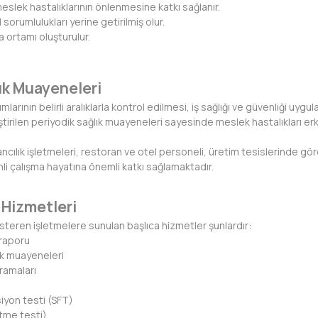
meslek hastalıklarının önlenmesine katkı sağlanır.
 sorumlulukları yerine getirilmiş olur.
a ortamı oluşturulur.
ık Muayeneleri
mlarının belirli aralıklarla kontrol edilmesi, iş sağlığı ve güvenliği uygul
ştirilen periyodik sağlık muayeneleri sayesinde meslek hastalıkları 
ancılık işletmeleri, restoran ve otel personeli, üretim tesislerinde gö
nli çalışma hayatına önemli katkı sağlamaktadır.
Hizmetleri
steren işletmelere sunulan başlıca hizmetler şunlardır:
k raporu
ık muayeneleri
aramaları
iyon testi (SFT)
tme testi)