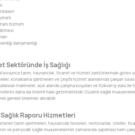
si
tkikleri
izmeti
zmanı hizmeti
dirmesi
ları
üvenliği danışmanlığı
t Sektöründe İş Sağlığı
ıl boyunca tarım, hayvancılık, ticaret ve hizmet sektörlerinde görev y
teller, konaklama işletmeleri ve çeşitli hizmet alanlarında çalışan say
ullanılan makineler, açık alanda çalışma koşulları ve fiziksel iş yükü
ntrollerini daha da önemli hale getirmektedir. Düzenli sağlık muayenele
k gerekli önlemler alınabilir.
Sağlık Raporu Hizmetleri
eren tarım işletmeleri, hayvancılık tesisleri, restoranlar, oteller, ticar
larının ve periyodik sağlık muayenelerinin zamanında yapılması hem çalı