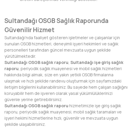
NEVŞEHİR
Sultandağı OSGB Sağlık Raporunda
NİĞDE
Güvenilir Hizmet
ORDU
Sultandağı'nda faaliyet gösteren işletmeler ve çalışanlar için
sunulan OSGB hizmetleri, deneyimli işyeri hekimleri ve sağlık
OSMANİYE
personelleri tarafından güncel mevzuata uygun şekilde
yürütülmektedir.
RİZE
Sultandağı OSGB sağlık raporu
,
Sultandağı işe giriş sağlık
raporu
, periyodik sağlık muayenesi ve mobil sağlık hizmetleri
SAKARYA
hakkında bilgi almak, size en yakın yetkili OSGB firmalarına
ulaşmak ve hızlı şekilde randevu oluşturmak için sayfamızdaki
SAMSUN
iletişim bilgilerini kullanabilirsiniz. Bu sayede hem çalışan sağlığını
koruyabilir hem de işveren olarak yasal yükümlülüklerinizi
SİİRT
güvenle yerine getirebilirsiniz.
Sultandağı OSGB sağlık raporu
hizmetimizle işe giriş sağlık
SİNOP
raporu, periyodik sağlık muayenesi, mobil sağlık taramaları ve
işyeri hekimi hizmetlerine hızlı, güvenilir ve mevzuata uygun
SİVAS
şekilde ulaşabilirsiniz.