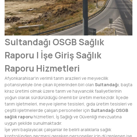
AFYONKARAHİSAR
AĞRI
AKSARAY
Sultandağı OSGB Sağlık
AMASYA
Raporu | İşe Giriş Sağlık
ANTALYA
Raporu Hizmetleri
ARDAHAN
Afyonkarahisar'ın verimli tarım arazileri ve meyvecilik
ARTVİN
potansiyeliyle öne çıkan ilçelerinden biri olan
Sultandağı
, başta
kiraz üretimi olmak üzere tarım ve hayvancılık faaliyetlerinin
AYDIN
yoğun olarak sürdürüldüğü önemli bir üretim merkezidir. İlçede
tarım işletmeleri, meyve işleme tesisleri, gıda üretim tesisleri ve
BALIKESİR
çeşitli işletmelerde çalışan personeller için
Sultandağı OSGB
sağlık raporu
hizmetleri, İş Sağlığı ve Güvenliği mevzuatına
BARTIN
uygun şekilde sunulmaktadır.
İşe yeni başlayacak çalışanlar ile belirli aralıklarla sağlık
BATMAN
kontrolünden geçmesi gereken personeller için düzenlenen işe