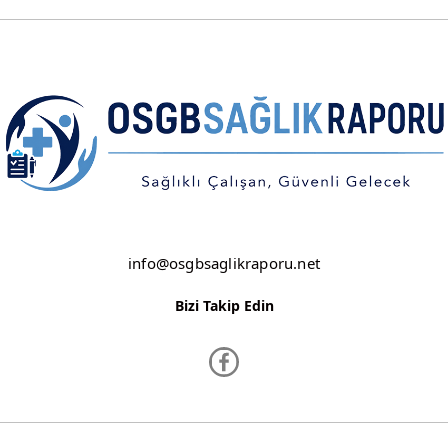
ŞANLIURFA
ŞIRNAK
TEKİRDAĞ
TOKAT
TRABZON
TUNCELİ
UŞAK
info@osgbsaglikraporu.net
VAN
Bizi Takip Edin
YALOVA
YOZGAT
ZONGULDAK