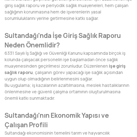
giriş sağlık raporu ve periyodik sağlık muayeneleri, hem çalışan
BAYBURT
sağlığının korunmasına hem de işverenlerin yasal
sorumluluklarını yerine getirmesine katkı sağlar.
BİLECİK
BİNGÖL
Sultandağı'nda İşe Giriş Sağlık Raporu
Neden Önemlidir?
BİTLİS
6331 Sayılı İş Sağlığı ve Güvenliği Kanunu kapsamında birçok iş
BOLU
kolunda çalışacak personelin işe başlamadan önce sağlık
muayenesinden geçirilmesi zorunludur. Düzenlenen
işe giriş
BURDUR
sağlık raporu
, çalışanın görev yapacağı işe sağlık açısından
uygun olup olmadığının belirlenmesini sağlar.
BURSA
Bu uygulama; iş kazalarının azaltılmasına, meslek hastalıklarının
önlenmesine ve güvenli çalışma ortamının oluşturulmasına
ÇANAKKALE
önemli katkı sunmaktadır.
ÇANKIRI
Sultandağı'nın Ekonomik Yapısı ve
ÇORUM
Çalışan Profili
Sultandağı ekonomisinin temelini tarım ve hayvancılık
DENİZLİ