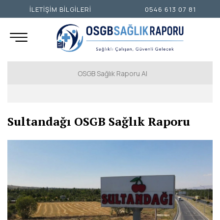
İLETİŞİM BİLGİLERİ
0546 613 07 81
OSGB Sağlık Raporu Al
İSTANBUL AVRUPA YAKASI
Sultandağı OSGB Sağlık Raporu
İSTANBUL ANADOLU YAKASI
ANKARA
İZMİR
ADANA
ADIYAMAN