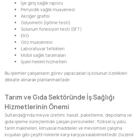
HAKKARİ
İşe giriş sağlık raporu
Periyodik sağlık muayenesi
HATAY
Akciğer grafisi
Odyometri (işitme testi)
IĞDIR
Solunum fonksiyon testi (SFT)
EKG
ISPARTA
Göz muayenesi
Laboratuvar tetkikleri
KAHRAMANMARAŞ
Mobil sağlık taramaları
İşyeri hekimi hizmetleri
KARABÜK
Bu işlemler çalışanların görev yapacakları iş kolunun özellikleri
dikkate alınarak planlanmaktadır.
KARAMAN
KARS
Tarım ve Gıda Sektöründe İş Sağlığı
Hizmetlerinin Önemi
KASTAMONU
Sultandağı'nda meyve üretimi, hasat, paketleme, depolama ve
KAYSERİ
gıda işleme süreçlerinde çalışan personeller; fiziksel iş yükü,
tarım makineleri, kimyasal maddeler ve mevsimsel çalışma
KIRIKKALE
koşulları gibi çeşitli risklerle karşı karşıya kalabilmektedir. Düzenli