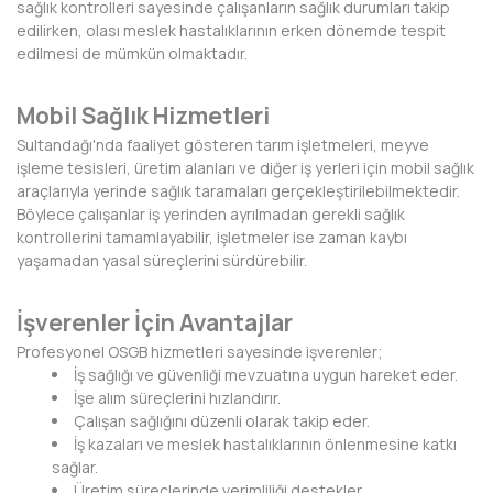
sağlık kontrolleri sayesinde çalışanların sağlık durumları takip
KIRKLARELİ
edilirken, olası meslek hastalıklarının erken dönemde tespit
edilmesi de mümkün olmaktadır.
KIRŞEHİR
Mobil Sağlık Hizmetleri
KOCAELİ
Sultandağı'nda faaliyet gösteren tarım işletmeleri, meyve
KONYA
işleme tesisleri, üretim alanları ve diğer iş yerleri için mobil sağlık
araçlarıyla yerinde sağlık taramaları gerçekleştirilebilmektedir.
KÜTAHYA
Böylece çalışanlar iş yerinden ayrılmadan gerekli sağlık
kontrollerini tamamlayabilir, işletmeler ise zaman kaybı
MALATYA
yaşamadan yasal süreçlerini sürdürebilir.
MANİSA
İşverenler İçin Avantajlar
MARDİN
Profesyonel OSGB hizmetleri sayesinde işverenler;
İş sağlığı ve güvenliği mevzuatına uygun hareket eder.
MERSİN
İşe alım süreçlerini hızlandırır.
Çalışan sağlığını düzenli olarak takip eder.
MUĞLA
İş kazaları ve meslek hastalıklarının önlenmesine katkı
sağlar.
MUŞ
Üretim süreçlerinde verimliliği destekler.