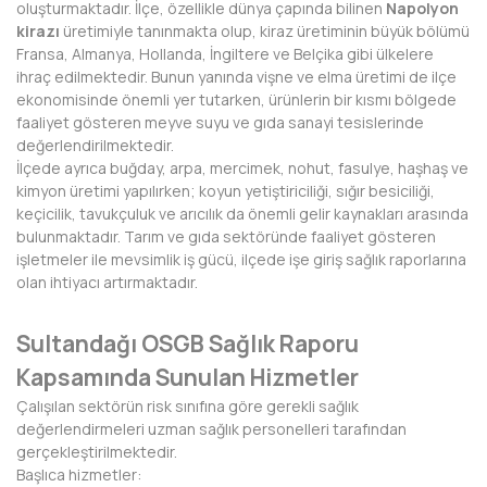
oluşturmaktadır. İlçe, özellikle dünya çapında bilinen
Napolyon
kirazı
üretimiyle tanınmakta olup, kiraz üretiminin büyük bölümü
DİYARBAKIR
Fransa, Almanya, Hollanda, İngiltere ve Belçika gibi ülkelere
ihraç edilmektedir. Bunun yanında vişne ve elma üretimi de ilçe
DÜZCE
ekonomisinde önemli yer tutarken, ürünlerin bir kısmı bölgede
faaliyet gösteren meyve suyu ve gıda sanayi tesislerinde
EDİRNE
değerlendirilmektedir.
İlçede ayrıca buğday, arpa, mercimek, nohut, fasulye, haşhaş ve
ELAZIĞ
kimyon üretimi yapılırken; koyun yetiştiriciliği, sığır besiciliği,
keçicilik, tavukçuluk ve arıcılık da önemli gelir kaynakları arasında
ERZİNCAN
bulunmaktadır. Tarım ve gıda sektöründe faaliyet gösteren
işletmeler ile mevsimlik iş gücü, ilçede işe giriş sağlık raporlarına
ERZURUM
olan ihtiyacı artırmaktadır.
ESKİŞEHİR
Sultandağı OSGB Sağlık Raporu
GAZİANTEP
Kapsamında Sunulan Hizmetler
GİRESUN
Çalışılan sektörün risk sınıfına göre gerekli sağlık
değerlendirmeleri uzman sağlık personelleri tarafından
GÜMÜŞHANE
gerçekleştirilmektedir.
Başlıca hizmetler: