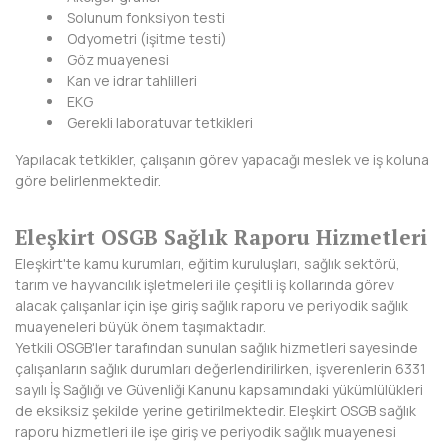
Solunum fonksiyon testi
KIRKLARELİ
Odyometri (işitme testi)
Göz muayenesi
KIRŞEHİR
Kan ve idrar tahlilleri
EKG
KOCAELİ
Gerekli laboratuvar tetkikleri
KONYA
Yapılacak tetkikler, çalışanın görev yapacağı meslek ve iş koluna
göre belirlenmektedir.
KÜTAHYA
MALATYA
Eleşkirt OSGB Sağlık Raporu Hizmetleri
Eleşkirt'te kamu kurumları, eğitim kuruluşları, sağlık sektörü,
MANİSA
tarım ve hayvancılık işletmeleri ile çeşitli iş kollarında görev
alacak çalışanlar için işe giriş sağlık raporu ve periyodik sağlık
MARDİN
muayeneleri büyük önem taşımaktadır.
Yetkili OSGB'ler tarafından sunulan sağlık hizmetleri sayesinde
MERSİN
çalışanların sağlık durumları değerlendirilirken, işverenlerin 6331
sayılı İş Sağlığı ve Güvenliği Kanunu kapsamındaki yükümlülükleri
MUĞLA
de eksiksiz şekilde yerine getirilmektedir. Eleşkirt OSGB sağlık
raporu hizmetleri ile işe giriş ve periyodik sağlık muayenesi
MUŞ