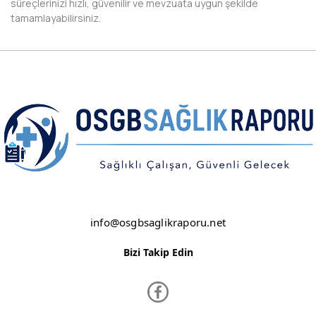
süreçlerinizi hızlı, güvenilir ve mevzuata uygun şekilde
tamamlayabilirsiniz.
NEVŞEHİR
NİĞDE
ORDU
OSMANİYE
RİZE
SAKARYA
SAMSUN
info@osgbsaglikraporu.net
SİİRT
Bizi Takip Edin
SİNOP
SİVAS