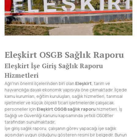
AFYONKARAHİSAR
AĞRI
AKSARAY
AMASYA
Eleşkirt OSGB Sağlık Raporu
ANTALYA
Eleşkirt İşe Giriş Sağlık Raporu
ARDAHAN
Hizmetleri
ARTVİN
Ağrı'nın önemli ilçelerinden biri olan
Eleşkirt
, tarım ve
hayvancılığa dayalı ekonomik yapısıyla öne çıkmaktadır. İlçede
AYDIN
kamu kurumları, eğitim kuruluşları, sağlık hizmetleri, tarımsal
işletmeler ve küçük ölçekli ticari işletmelerde çalışacak
BALIKESİR
personeller için
Eleşkirt OSGB sağlık raporu
hizmetleri, İş
Sağlığı ve Güvenliği Kanunu kapsamında yetkili OSGB'ler
BARTIN
tarafından sunulmaktadır.
İşe giriş sağlık raporu, çalışanın görev yapacağı işe sağlık
BATMAN
açısından uygun olduğunu gösteren resmi bir belgedir. Bunun