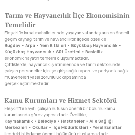
DİYARBAKIR
Tarım ve Hayvancılık İlçe Ekonomisinin
DÜZCE
Temelidir
Eleşkirt'in kırsal mahallelerinde yaşayan vatandaşların en önemli
EDİRNE
geçim kaynağı tarım ve hayvancılıktır. İlçede özellikle;
Buğday • Arpa • Yem Bitkileri • Büyükbaş Hayvancılık •
ELAZIĞ
Küçükbaş Hayvancılık • Süt Üretimi • Besicilik
ekonomik hayatın temelini oluşturmaktadır.
ERZİNCAN
Çiftliklerde, hayvancılık işletmelerinde ve tarım sektöründe
çalışan personeller için işe giriş sağlık raporu ve periyodik sağlık
ERZURUM
muayeneleri yasal zorunluluk kapsamında
gerçekleştirilmektedir.
ESKİŞEHİR
Kamu Kurumları ve Hizmet Sektörü
GAZİANTEP
Eleşkirt'te kayıtlı çalışan nüfusun önemli bir bölümü kamu
GİRESUN
kurumlarında görev yapmaktadır. Özellikle;
Kaymakamlık • Belediye • Hastaneler • Aile Sağlığı
GÜMÜŞHANE
Merkezleri • Okullar • İlçe Müdürlükleri • Yerel Esnaflar
ilçedeki istihdamın önemli bölümünü oluşturmaktadır.