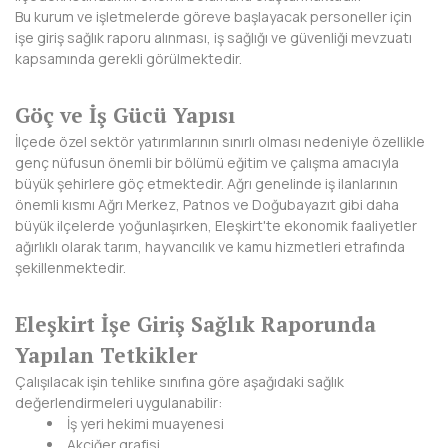
HAKKARİ
Bu kurum ve işletmelerde göreve başlayacak personeller için
işe giriş sağlık raporu alınması, iş sağlığı ve güvenliği mevzuatı
HATAY
kapsamında gerekli görülmektedir.
IĞDIR
Göç ve İş Gücü Yapısı
ISPARTA
İlçede özel sektör yatırımlarının sınırlı olması nedeniyle özellikle
genç nüfusun önemli bir bölümü eğitim ve çalışma amacıyla
KAHRAMANMARAŞ
büyük şehirlere göç etmektedir. Ağrı genelinde iş ilanlarının
önemli kısmı Ağrı Merkez, Patnos ve Doğubayazıt gibi daha
KARABÜK
büyük ilçelerde yoğunlaşırken, Eleşkirt'te ekonomik faaliyetler
ağırlıklı olarak tarım, hayvancılık ve kamu hizmetleri etrafında
KARAMAN
şekillenmektedir.
KARS
Eleşkirt İşe Giriş Sağlık Raporunda
KASTAMONU
Yapılan Tetkikler
Çalışılacak işin tehlike sınıfına göre aşağıdaki sağlık
KAYSERİ
değerlendirmeleri uygulanabilir:
İş yeri hekimi muayenesi
KIRIKKALE
Akciğer grafisi