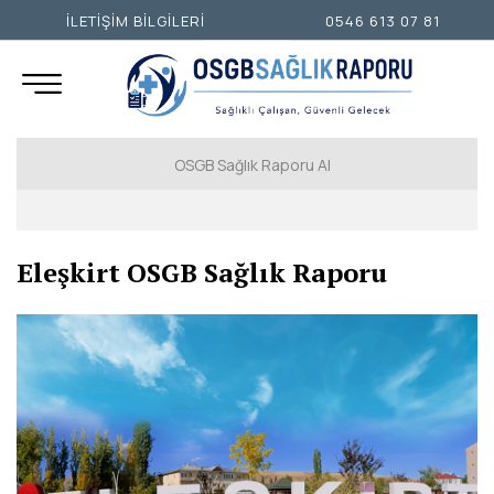
İLETİŞİM BİLGİLERİ
0546 613 07 81
OSGB Sağlık Raporu Al
İSTANBUL AVRUPA YAKASI
Eleşkirt OSGB Sağlık Raporu
İSTANBUL ANADOLU YAKASI
ANKARA
İZMİR
ADANA
ADIYAMAN