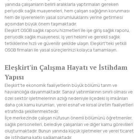
yanında çalışanların belirli aralıklarla yaptırmaları gereken
BAYBURT
periyodik sağlık muayeneleri, hem çalışan sağlığının korunması
hem de işverenlerin yasal sorumluluklarını yerine getirmesi
BİLECİK
açısından büyük önem taşımaktadır.
Eleşkirt OSGB sağlık raporu hizmetleri ile işe giriş sağlık raporu,
BİNGÖL
periyodik sağlık muayenesi, iş yeri hekimi ve gerekli sağlık
tetkiklerine hızlı ve güvenilir şekilde ulaşın. Eleşkirt'teki yetkili
BİTLİS
OSGB firmaları ile yasal süreçlerinizi kolayca tamamlayın.
BOLU
Eleşkirt'in Çalışma Hayatı ve İstihdam
BURDUR
Yapısı
BURSA
Eleşkirt'te ekonomik faaliyetlerin büyük bölümü tarım ve
hayvancılığa dayanmaktadır. Sanayi yatırımlarının sınırlı olması ve
ÇANAKKALE
özel sektör işletmelerinin azlığı nedeniyle ilçedeki iş imkânları
daha çok kamu kurumları, yerel esnaf ve kırsal üretim faaliyetleri
ÇANKIRI
etrafında şekillenmektedir.
İlçe merkezinde çalışan nüfusun önemli bölümünü öğretmenler,
ÇORUM
sağlık personelleri, belediye çalışanları ve diğer kamu görevlileri
oluşturmaktadır. Bunun yanında küçük işletmeler ve yerel ticaret
DENİZLİ
de istihdama katkı sağlamaktadır.