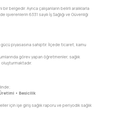
r belgedir. Ayrıca çalışanların belirli aralıklarla
işverenlerin 6331 sayılı İş Sağlığı ve Güvenliği
ş gücü piyasasına sahiptir. İlçede ticaret, kamu
kurumlarında görev yapan öğretmenler, sağlık
ü oluşturmaktadır.
linde;
retimi • Besicilik
ller için işe giriş sağlık raporu ve periyodik sağlık