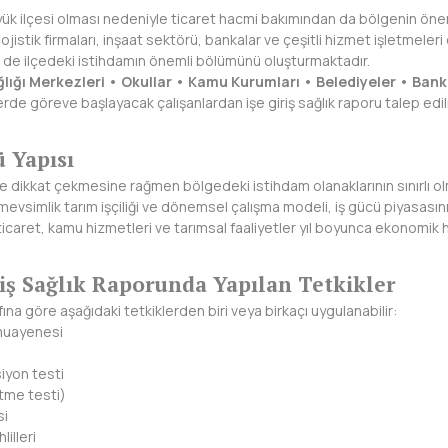
yük ilçesi olması nedeniyle ticaret hacmi bakımından da bölgenin önem
ojistik firmaları, inşaat sektörü, bankalar ve çeşitli hizmet işletmeler
 de ilçedeki istihdamın önemli bölümünü oluşturmaktadır.
ğlığı Merkezleri • Okullar • Kamu Kurumları • Belediyeler • Bank
erde göreve başlayacak çalışanlardan işe giriş sağlık raporu talep edi
ü Yapısı
e dikkat çekmesine rağmen bölgedeki istihdam olanaklarının sınırlı o
mevsimlik tarım işçiliği ve dönemsel çalışma modeli, iş gücü piyasasının
icaret, kamu hizmetleri ve tarımsal faaliyetler yıl boyunca ekonomik 
riş Sağlık Raporunda Yapılan Tetkikler
nıfına göre aşağıdaki tetkiklerden biri veya birkaçı uygulanabilir:
 muayenesi
iyon testi
tme testi)
si
lilleri