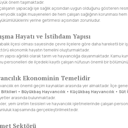
büyük önem taşımaktadır.
, çalışanın yapacağı işe sağlık açısından uygun olduğunu gösteren resmi bi
eriyodik sağlık muayeneleri de hem çalışan sağlığının korunması hem de 
ükümlülüklerini yerine getirmesi açısından zorunludur.
ışma Hayatı ve İstihdam Yapısı
abalık ilçesi olması sayesinde çevre ilçelere göre daha hareketli bir i
ktörü ekonomik hayatın temelini oluşturmaktadır.
dam yapısı ağırlıklı olarak tarım ve hayvancılığa dayanmaktadır. Kamu 
mu personelleri de ilçedeki kayıtlı çalışan nüfusun önemli bir bölümün
vancılık Ekonominin Temelidir
vancılık en önemli geçim kaynakları arasında yer almaktadır. İlçe gene
Bitkileri • Büyükbaş Hayvancılık • Küçükbaş Hayvancılık • Süt Ü
yetler arasında bulunmaktadır.
ikler, yem üretim tesisleri ve hayvancılık işletmelerinde çalışan persone
unluluk kapsamında gerçekleştirilmektedir.
zmet Sektörü