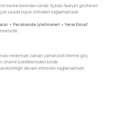
li merkezlerinden biridir. İlçede faaliyet gösteren
i çok sayıda kişiye istihdam sağlamaktadır.
alar • Perakende İşletmeleri • Yerel Esnaf
lmektedir.
lması nedeniyle zaman zaman batı illerine göç
 önemli özelliklerinden biridir.
hareketliliğin devam etmesini sağlamaktadır.