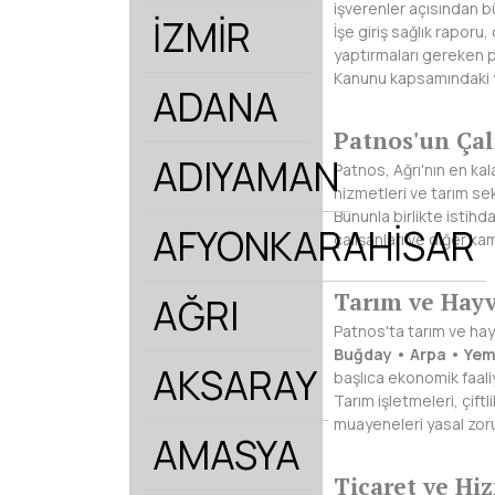
işverenler açısından 
İZMİR
İşe giriş sağlık raporu
yaptırmaları gereken p
Kanunu kapsamındaki y
ADANA
Patnos'un Çal
ADIYAMAN
Patnos, Ağrı'nın en kal
hizmetleri ve tarım se
Bununla birlikte istih
AFYONKARAHİSAR
çalışanları ve diğer ka
Tarım ve Hay
AĞRI
Patnos'ta tarım ve hay
Buğday • Arpa • Yem 
AKSARAY
başlıca ekonomik faali
Tarım işletmeleri, çiftl
muayeneleri yasal zor
AMASYA
Ticaret ve Hi