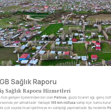
GB Sağlık Raporu
riş Sağlık Raporu Hizmetleri
hızlı gelişen ilçelerinden biri olan
Patnos
, güçlü ticaret ağı, genç n
asında yer almaktadır. Yaklaşık
105 bin nüfusa
sahip ilçe, kamu kuruml
 ile çok sayıda ticari işletmeye ev sahipliği yapmaktadır. Bu nedenle
P