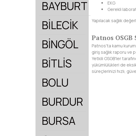
BAYBURT
EKG
Gerekli laborat
Yapılacak sağlık değer
BİLECİK
Patnos OSGB S
BİNGÖL
Patnos'ta kamu kurumlar
giriş sağlık raporu ve
Yetkili OSGB'ler tarafı
BİTLİS
yükümlülükleri de eksik
süreçlerinizi hızlı, gü
BOLU
BURDUR
BURSA