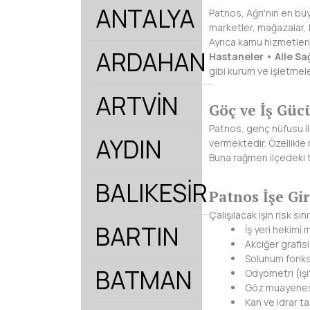
ANTALYA
Patnos, Ağrı'nın en bü
marketler, mağazalar, l
Ayrıca kamu hizmetleri
ARDAHAN
Hastaneler • Aile Sa
gibi kurum ve işletmel
ARTVİN
Göç ve İş Güc
Patnos, genç nüfusu il
AYDIN
vermektedir. Özellikle 
Buna rağmen ilçedeki t
BALIKESİR
Patnos İşe Gi
Çalışılacak işin risk sı
BARTIN
İş yeri hekimi
Akciğer grafisi
Solunum fonks
BATMAN
Odyometri (işi
Göz muayene
Kan ve idrar tah