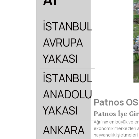
İSTANBUL
AVRUPA
YAKASI
İSTANBUL
ANADOLU
Patnos OS
YAKASI
Patnos İşe Gi
Ağrı'nın en büyük ve en 
ANKARA
ekonomik merkezleri ar
hayvancılık işletmeleri