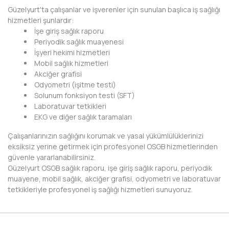
Güzelyurt'ta çalışanlar ve işverenler için sunulan başlıca iş sağlığı
KIRKLARELİ
hizmetleri şunlardır:
İşe giriş sağlık raporu
KIRŞEHİR
Periyodik sağlık muayenesi
İşyeri hekimi hizmetleri
KOCAELİ
Mobil sağlık hizmetleri
Akciğer grafisi
KONYA
Odyometri (işitme testi)
Solunum fonksiyon testi (SFT)
KÜTAHYA
Laboratuvar tetkikleri
EKG ve diğer sağlık taramaları
MALATYA
Çalışanlarınızın sağlığını korumak ve yasal yükümlülüklerinizi
MANİSA
eksiksiz yerine getirmek için profesyonel OSGB hizmetlerinden
güvenle yararlanabilirsiniz.
MARDİN
Güzelyurt OSGB sağlık raporu, işe giriş sağlık raporu, periyodik
muayene, mobil sağlık, akciğer grafisi, odyometri ve laboratuvar
MERSİN
tetkikleriyle profesyonel iş sağlığı hizmetleri sunuyoruz.
MUĞLA
MUŞ