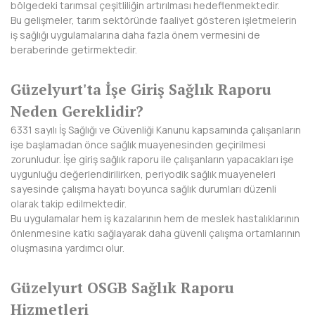
HAKKARİ
bölgedeki tarımsal çeşitliliğin artırılması hedeflenmektedir.
Bu gelişmeler, tarım sektöründe faaliyet gösteren işletmelerin
HATAY
iş sağlığı uygulamalarına daha fazla önem vermesini de
beraberinde getirmektedir.
IĞDIR
Güzelyurt'ta İşe Giriş Sağlık Raporu
ISPARTA
Neden Gereklidir?
KAHRAMANMARAŞ
6331 sayılı İş Sağlığı ve Güvenliği Kanunu kapsamında çalışanların
işe başlamadan önce sağlık muayenesinden geçirilmesi
KARABÜK
zorunludur. İşe giriş sağlık raporu ile çalışanların yapacakları işe
uygunluğu değerlendirilirken, periyodik sağlık muayeneleri
KARAMAN
sayesinde çalışma hayatı boyunca sağlık durumları düzenli
olarak takip edilmektedir.
KARS
Bu uygulamalar hem iş kazalarının hem de meslek hastalıklarının
önlenmesine katkı sağlayarak daha güvenli çalışma ortamlarının
KASTAMONU
oluşmasına yardımcı olur.
KAYSERİ
Güzelyurt OSGB Sağlık Raporu
KIRIKKALE
Hizmetleri