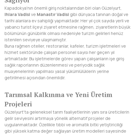
Kapadokya'nın önemli giriş noktalarından biri olan Güzelyurt,
DİYARBAKIR
Ihlara Vadisi
ve
Manastır Vadisi
gibi dünyaca tanınan doğal ve
tarihi alanlara ev sahipliği yapmaktadır. Her yıl çok sayıda yerli ve
DÜZCE
yabancı turist ilçeyi ziyaret etmesine rağmen, ziyaretlerin büyük
bölümünün günübirlik olması nedeniyle turizm gelirleri henüz
EDİRNE
istenilen seviyeye ulaşmamıştır.
Buna rağmen oteller, restoranlar, kafeler, turizm işletmeleri ve
ELAZIĞ
hizmet sektöründe çalışan personel sayısı her geçen yıl
artmaktadır. Bu işletmelerde görev yapan çalışanların işe giriş
ERZİNCAN
sağlık raporlarının düzenlenmesi ve periyodik sağlık
muayenelerinin yapılması yasal yükümlülüklerin yerine
ERZURUM
getirilmesi açısından önemlidir.
ESKİŞEHİR
Tarımsal Kalkınma ve Yeni Üretim
GAZİANTEP
Projeleri
GİRESUN
Güzelyurt'ta geleneksel tarım faaliyetlerinin yanı sıra üreticilerin
gelir seviyesini artırmaya yönelik alternatif projeler de
GÜMÜŞHANE
uygulanmaktadır. Özellikle tıbbi ve aromatik bitki yetiştiriciliği
gibi yüksek katma değer sağlayan üretim modelleri sayesinde