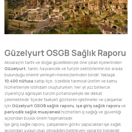
AFYONKARAHİSAR
AĞRI
AKSARAY
AMASYA
Güzelyurt OSGB Sağlık Raporu
ANTALYA
Aksaray'ın tarihi ve doğal güzellikleriyle öne çıkan ilçelerinden
ARDAHAN
Güzelyurt
, tarım, hayvancılık ve turizm sektörlerinin bir arada
bulunduğu önemli yerleşim merkezlerinden biridir. Yaklaşık
ARTVİN
10.400 nüfusa
sahip ilçe, özellikle tarımsal üretim ve kamu
hizmetleriyle istihdam oluştururken, her yıl yüz binlerce
AYDIN
ziyaretçiyi ağırlayan turizm potansiyeliyle de dikkat
çekmektedir. İlçede faaliyet gösteren işletmeler ve çalışanlar
BALIKESİR
için
Güzelyurt OSGB sağlık raporu
,
işe giriş sağlık raporu
ve
periyodik sağlık muayenesi
hizmetleri iş sağlığı ve güvenliği
BARTIN
açısından büyük önem taşımaktadır.
İşe giriş sağlık raporu, çalışanların görev yapacakları işe sağlık
BATMAN
açısından uygun olup olmadığını belirleyen yasal bir belgedir.