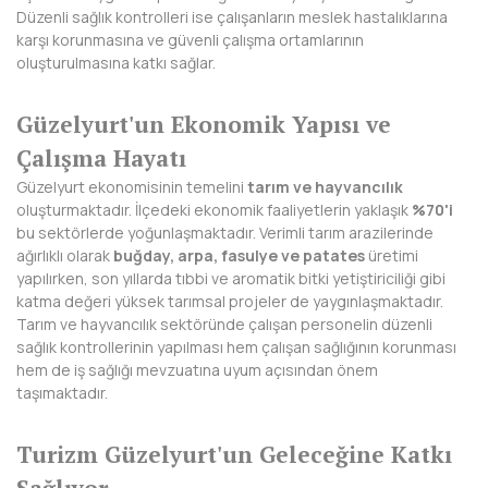
Düzenli sağlık kontrolleri ise çalışanların meslek hastalıklarına
BAYBURT
karşı korunmasına ve güvenli çalışma ortamlarının
oluşturulmasına katkı sağlar.
BİLECİK
BİNGÖL
Güzelyurt'un Ekonomik Yapısı ve
Çalışma Hayatı
BİTLİS
Güzelyurt ekonomisinin temelini
tarım ve hayvancılık
BOLU
oluşturmaktadır. İlçedeki ekonomik faaliyetlerin yaklaşık
%70'i
bu sektörlerde yoğunlaşmaktadır. Verimli tarım arazilerinde
BURDUR
ağırlıklı olarak
buğday, arpa, fasulye ve patates
üretimi
yapılırken, son yıllarda tıbbi ve aromatik bitki yetiştiriciliği gibi
BURSA
katma değeri yüksek tarımsal projeler de yaygınlaşmaktadır.
Tarım ve hayvancılık sektöründe çalışan personelin düzenli
ÇANAKKALE
sağlık kontrollerinin yapılması hem çalışan sağlığının korunması
hem de iş sağlığı mevzuatına uyum açısından önem
ÇANKIRI
taşımaktadır.
ÇORUM
Turizm Güzelyurt'un Geleceğine Katkı
DENİZLİ
Sağlıyor