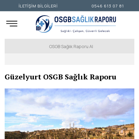
İLETİŞİM BİLGİLERİ
0546 613 07 81
OSGB Sağlık Raporu Al
İSTANBUL AVRUPA YAKASI
Güzelyurt OSGB Sağlık Raporu
İSTANBUL ANADOLU YAKASI
ANKARA
İZMİR
ADANA
ADIYAMAN