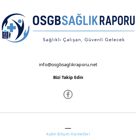
NEVŞEHİR
NİĞDE
ORDU
OSMANİYE
RİZE
info@osgbsaglikraporu.net
SAKARYA
Bizi Takip Edin
SAMSUN
SİİRT
SİNOP
www.osgbsaglikraporu.net ©
SİVAS
Aydın Bilişim Hizmetleri