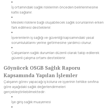
HAKKARİ
İş ortamındaki sağlık risklerinin önceden belirlenmesine
HATAY
katkı sağlanır.
IĞDIR
Mesleki risklere bağlı oluşabilecek sağlık sorunlarının erken
fark edilmesi desteklenir.
ISPARTA
İşverenlerin iş sağlığı ve güvenliği kapsamındaki yasal
KAHRAMANMARAŞ
sorumluluklarını yerine getirmesine yardımcı olunur.
KARABÜK
Çalışanların sağlık durumları düzenli olarak takip edilerek
güvenli çalışma ortamı desteklenir.
KARAMAN
Göynücek OSGB Sağlık Raporu
KARS
Kapsamında Yapılan İşlemler
Çalışanın görev yapacağı iş koluna ve işyerinin tehlike sınıfına
KASTAMONU
göre aşağıdaki sağlık değerlendirmeleri
gerçekleştirilebilmektedir:
KAYSERİ
İşe giriş sağlık muayenesi
KIRIKKALE