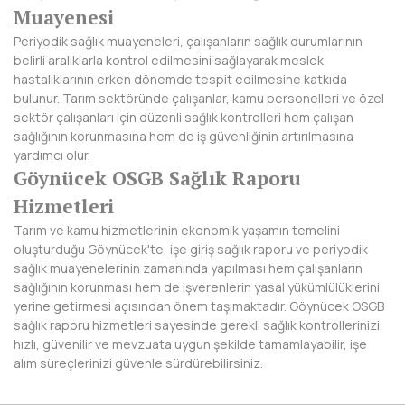
Muayenesi
NEVŞEHİR
Periyodik sağlık muayeneleri, çalışanların sağlık durumlarının
belirli aralıklarla kontrol edilmesini sağlayarak meslek
NİĞDE
hastalıklarının erken dönemde tespit edilmesine katkıda
bulunur. Tarım sektöründe çalışanlar, kamu personelleri ve özel
ORDU
sektör çalışanları için düzenli sağlık kontrolleri hem çalışan
sağlığının korunmasına hem de iş güvenliğinin artırılmasına
OSMANİYE
yardımcı olur.
Göynücek OSGB Sağlık Raporu
RİZE
Hizmetleri
SAKARYA
Tarım ve kamu hizmetlerinin ekonomik yaşamın temelini
oluşturduğu Göynücek'te, işe giriş sağlık raporu ve periyodik
SAMSUN
sağlık muayenelerinin zamanında yapılması hem çalışanların
sağlığının korunması hem de işverenlerin yasal yükümlülüklerini
SİİRT
yerine getirmesi açısından önem taşımaktadır. Göynücek OSGB
sağlık raporu hizmetleri sayesinde gerekli sağlık kontrollerinizi
SİNOP
hızlı, güvenilir ve mevzuata uygun şekilde tamamlayabilir, işe
alım süreçlerinizi güvenle sürdürebilirsiniz.
SİVAS