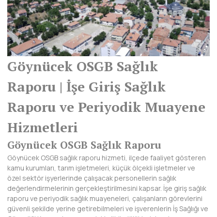
AFYONKARAHİSAR
AĞRI
AKSARAY
Göynücek OSGB Sağlık
AMASYA
Raporu | İşe Giriş Sağlık
ANTALYA
Raporu ve Periyodik Muayene
ARDAHAN
Hizmetleri
ARTVİN
Göynücek OSGB Sağlık Raporu
AYDIN
Göynücek OSGB sağlık raporu hizmeti, ilçede faaliyet gösteren
BALIKESİR
kamu kurumları, tarım işletmeleri, küçük ölçekli işletmeler ve
özel sektör işyerlerinde çalışacak personellerin sağlık
BARTIN
değerlendirmelerinin gerçekleştirilmesini kapsar. İşe giriş sağlık
raporu ve periyodik sağlık muayeneleri, çalışanların görevlerini
BATMAN
güvenli şekilde yerine getirebilmeleri ve işverenlerin İş Sağlığı ve