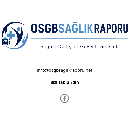
ŞANLIURFA
ŞIRNAK
TEKİRDAĞ
TOKAT
TRABZON
TUNCELİ
info@osgbsaglikraporu.net
UŞAK
Bizi Takip Edin
VAN
YALOVA
YOZGAT
ZONGULDAK
www.osgbsaglikraporu.net ©