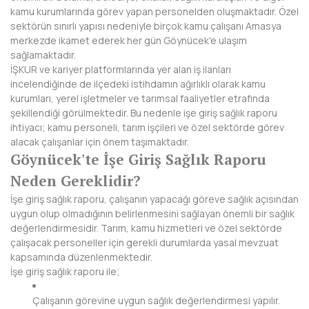
kamu kurumlarında görev yapan personelden oluşmaktadır. Özel
DİYARBAKIR
sektörün sınırlı yapısı nedeniyle birçok kamu çalışanı Amasya
merkezde ikamet ederek her gün Göynücek'e ulaşım
DÜZCE
sağlamaktadır.
İŞKUR ve kariyer platformlarında yer alan iş ilanları
EDİRNE
incelendiğinde de ilçedeki istihdamın ağırlıklı olarak kamu
kurumları, yerel işletmeler ve tarımsal faaliyetler etrafında
ELAZIĞ
şekillendiği görülmektedir. Bu nedenle işe giriş sağlık raporu
ihtiyacı; kamu personeli, tarım işçileri ve özel sektörde görev
ERZİNCAN
alacak çalışanlar için önem taşımaktadır.
Göynücek'te İşe Giriş Sağlık Raporu
ERZURUM
Neden Gereklidir?
ESKİŞEHİR
İşe giriş sağlık raporu, çalışanın yapacağı göreve sağlık açısından
uygun olup olmadığının belirlenmesini sağlayan önemli bir sağlık
GAZİANTEP
değerlendirmesidir. Tarım, kamu hizmetleri ve özel sektörde
çalışacak personeller için gerekli durumlarda yasal mevzuat
GİRESUN
kapsamında düzenlenmektedir.
İşe giriş sağlık raporu ile;
GÜMÜŞHANE
Çalışanın görevine uygun sağlık değerlendirmesi yapılır.