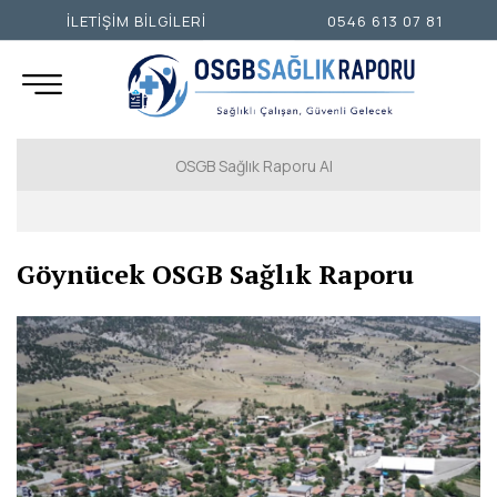
İLETİŞİM BİLGİLERİ
0546 613 07 81
OSGB Sağlık Raporu Al
İSTANBUL AVRUPA YAKASI
Göynücek OSGB Sağlık Raporu
İSTANBUL ANADOLU YAKASI
ANKARA
İZMİR
ADANA
ADIYAMAN