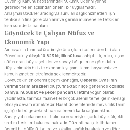
Güvenliği Kanunu kapsamındaki yükümlülüklerini yerine
BAYBURT
getirebilmeleri açısından önemli bir uygulamadır.
Anlaşmalı OSGB'ler aracılığıyla sunulan sağlık hizmetleri, işin
BİLECİK
tehlike sınıfına göre planlanır ve gerekli muayene ile tetkikler
kısa sürede tamamlanır.
BİNGÖL
Göynücek'te Çalışan Nüfus ve
Ekonomik Yapı
BİTLİS
Amasya'nın tarımsal üretimiyle öne çıkan ilçelerinden biri olan
BOLU
Göynücek, yaklaşık
10.823 kişilik nüfusa
sahiptir. İlçede çalışan
nüfus oranı büyük şehirler ve sanayi bölgelerine göre daha
BURDUR
düşük olmakla birlikte ekonomik yaşam, tarım, hayvancılık ve
kamu hizmetleri etrafında şekillenmektedir.
BURSA
Göynücek'in en önemli geçim kaynağını,
Çekerek Ovası'nın
verimli tarım arazileri
oluşturmaktadır. İlçe genelinde özellikle
ÇANAKKALE
bamya, hububat ve şeker pancarı üretimi
yoğun olarak
yapılmakta, tarımsal faaliyetler birçok ailenin temel gelir kaynağı
ÇANKIRI
olmaya devam etmektedir. Hasat dönemlerinde mevsimlik tarım
işçiliği de bölgedeki istihdama önemli katkı sağlamaktadır.
ÇORUM
Sanayi yatırımlarının sınırlı olması nedeniyle ilçede büyük ölçekli
üretim tesisleri bulunmamaktadır. Düzenli maaşlı istihdamın
DENİZLİ
önemli bir bölümü; belediye, okullar, sağlık kuruluşları ve diğer