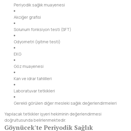
Periyodik sağlık muayenesi
KIRKLARELİ
Akciğer grafisi
KIRŞEHİR
Solunum fonksiyon testi (SFT)
KOCAELİ
Odyometri (işitme testi)
KONYA
EKG
KÜTAHYA
Göz muayenesi
MALATYA
Kan ve idrar tahlilleri
MANİSA
Laboratuvar tetkikleri
MARDİN
Gerekli görülen diğer mesleki sağlık değerlendirmeleri
MERSİN
Yapılacak tetkikler işyeri hekiminin değerlendirmesi
MUĞLA
doğrultusunda belirlenmektedir.
Göynücek'te Periyodik Sağlık
MUŞ