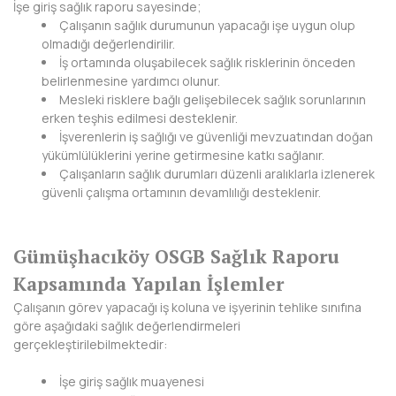
HAKKARİ
İşe giriş sağlık raporu sayesinde;
Çalışanın sağlık durumunun yapacağı işe uygun olup
HATAY
olmadığı değerlendirilir.
İş ortamında oluşabilecek sağlık risklerinin önceden
IĞDIR
belirlenmesine yardımcı olunur.
Mesleki risklere bağlı gelişebilecek sağlık sorunlarının
ISPARTA
erken teşhis edilmesi desteklenir.
İşverenlerin iş sağlığı ve güvenliği mevzuatından doğan
KAHRAMANMARAŞ
yükümlülüklerini yerine getirmesine katkı sağlanır.
Çalışanların sağlık durumları düzenli aralıklarla izlenerek
KARABÜK
güvenli çalışma ortamının devamlılığı desteklenir.
KARAMAN
Gümüşhacıköy OSGB Sağlık Raporu
KARS
Kapsamında Yapılan İşlemler
KASTAMONU
Çalışanın görev yapacağı iş koluna ve işyerinin tehlike sınıfına
göre aşağıdaki sağlık değerlendirmeleri
KAYSERİ
gerçekleştirilebilmektedir:
KIRIKKALE
İşe giriş sağlık muayenesi