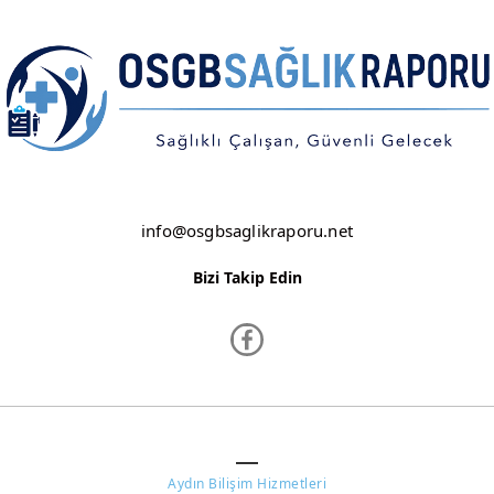
ŞANLIURFA
ŞIRNAK
TEKİRDAĞ
TOKAT
TRABZON
info@osgbsaglikraporu.net
TUNCELİ
Bizi Takip Edin
UŞAK
VAN
YALOVA
YOZGAT
www.osgbsaglikraporu.net ©
ZONGULDAK
Aydın Bilişim Hizmetleri