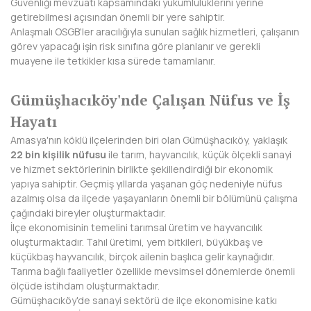
Güvenliği mevzuatı kapsamındaki yükümlülüklerini yerine
BAYBURT
getirebilmesi açısından önemli bir yere sahiptir.
Anlaşmalı OSGB'ler aracılığıyla sunulan sağlık hizmetleri, çalışanın
BİLECİK
görev yapacağı işin risk sınıfına göre planlanır ve gerekli
muayene ile tetkikler kısa sürede tamamlanır.
BİNGÖL
Gümüşhacıköy'nde Çalışan Nüfus ve İş
BİTLİS
Hayatı
BOLU
Amasya'nın köklü ilçelerinden biri olan Gümüşhacıköy, yaklaşık
22 bin kişilik nüfusu
ile tarım, hayvancılık, küçük ölçekli sanayi
BURDUR
ve hizmet sektörlerinin birlikte şekillendirdiği bir ekonomik
yapıya sahiptir. Geçmiş yıllarda yaşanan göç nedeniyle nüfus
BURSA
azalmış olsa da ilçede yaşayanların önemli bir bölümünü çalışma
çağındaki bireyler oluşturmaktadır.
ÇANAKKALE
İlçe ekonomisinin temelini tarımsal üretim ve hayvancılık
oluşturmaktadır. Tahıl üretimi, yem bitkileri, büyükbaş ve
ÇANKIRI
küçükbaş hayvancılık, birçok ailenin başlıca gelir kaynağıdır.
Tarıma bağlı faaliyetler özellikle mevsimsel dönemlerde önemli
ÇORUM
ölçüde istihdam oluşturmaktadır.
Gümüşhacıköy'de sanayi sektörü de ilçe ekonomisine katkı
DENİZLİ