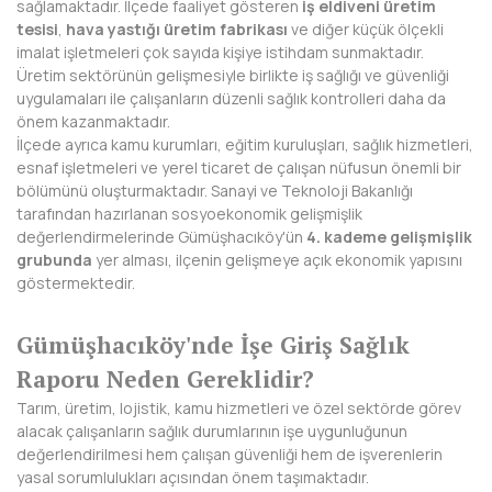
sağlamaktadır. İlçede faaliyet gösteren
iş eldiveni üretim
tesisi
,
hava yastığı üretim fabrikası
ve diğer küçük ölçekli
DİYARBAKIR
imalat işletmeleri çok sayıda kişiye istihdam sunmaktadır.
Üretim sektörünün gelişmesiyle birlikte iş sağlığı ve güvenliği
DÜZCE
uygulamaları ile çalışanların düzenli sağlık kontrolleri daha da
önem kazanmaktadır.
EDİRNE
İlçede ayrıca kamu kurumları, eğitim kuruluşları, sağlık hizmetleri,
esnaf işletmeleri ve yerel ticaret de çalışan nüfusun önemli bir
ELAZIĞ
bölümünü oluşturmaktadır. Sanayi ve Teknoloji Bakanlığı
tarafından hazırlanan sosyoekonomik gelişmişlik
ERZİNCAN
değerlendirmelerinde Gümüşhacıköy'ün
4. kademe gelişmişlik
grubunda
yer alması, ilçenin gelişmeye açık ekonomik yapısını
ERZURUM
göstermektedir.
ESKİŞEHİR
Gümüşhacıköy'nde İşe Giriş Sağlık
GAZİANTEP
Raporu Neden Gereklidir?
GİRESUN
Tarım, üretim, lojistik, kamu hizmetleri ve özel sektörde görev
alacak çalışanların sağlık durumlarının işe uygunluğunun
GÜMÜŞHANE
değerlendirilmesi hem çalışan güvenliği hem de işverenlerin
yasal sorumlulukları açısından önem taşımaktadır.