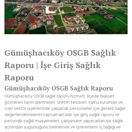
AFYONKARAHİSAR
AĞRI
AKSARAY
AMASYA
Gümüşhacıköy OSGB Sağlık
ANTALYA
Raporu | İşe Giriş Sağlık
ARDAHAN
Raporu
ARTVİN
Gümüşhacıköy OSGB Sağlık Raporu
AYDIN
Gümüşhacıköy OSGB sağlık raporu hizmeti, ilçede faaliyet
BALIKESİR
gösteren tarım işletmeleri, üretim tesisleri, kamu kurumları ve
özel sektör işyerlerinde çalışacak personeller için gerekli sağlık
BARTIN
değerlendirmelerini kapsamaktadır. İşe giriş sağlık raporu ve
periyodik sağlık muayeneleri, çalışanların yapacakları işe sağlık
BATMAN
açısından uygunluğunu belirlemek ve işverenlerin İş Sağlığı ve