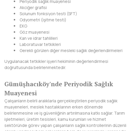
Periyodik sağlık muayenesi
KIRKLARELİ
Akciğer grafisi
Solunum fonksiyon testi (SFT)
KIRŞEHİR
Odyometri (işitme testi)
EKG
KOCAELİ
Göz muayenesi
Kan ve idrar tahlilleri
KONYA
Laboratuvar tetkikleri
Gerekli görülen diğer mesleki sağlık değerlendirmeleri
KÜTAHYA
Uygulanacak tetkikler işyeri hekiminin değerlendirmesi
doğrultusunda belirlenmektedir.
MALATYA
MANİSA
Gümüşhacıköy'nde Periyodik Sağlık
Muayenesi
MARDİN
Çalışanların belirli aralıklarla gerçekleştirilen periyodik sağlık
MERSİN
muayeneleri, meslek hastalıklarının erken dönemde
belirlenmesine ve iş güvenliğinin artırılmasına katkı sağlar. Tarım
MUĞLA
işletmeleri, üretim tesisleri, kamu kurumları ve hizmet
sektöründe görev yapan çalışanların sağlık kontrollerinin düzenli
MUŞ