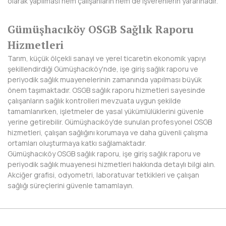
olarak yapılması hem çalışanların hem de işverenlerin yararınadır.
NEVŞEHİR
Gümüşhacıköy OSGB Sağlık Raporu
NİĞDE
Hizmetleri
Tarım, küçük ölçekli sanayi ve yerel ticaretin ekonomik yapıyı
ORDU
şekillendirdiği Gümüşhacıköy'nde, işe giriş sağlık raporu ve
periyodik sağlık muayenelerinin zamanında yapılması büyük
OSMANİYE
önem taşımaktadır. OSGB sağlık raporu hizmetleri sayesinde
çalışanların sağlık kontrolleri mevzuata uygun şekilde
RİZE
tamamlanırken, işletmeler de yasal yükümlülüklerini güvenle
yerine getirebilir. Gümüşhacıköy'de sunulan profesyonel OSGB
SAKARYA
hizmetleri, çalışan sağlığını korumaya ve daha güvenli çalışma
ortamları oluşturmaya katkı sağlamaktadır.
SAMSUN
Gümüşhacıköy OSGB sağlık raporu, işe giriş sağlık raporu ve
periyodik sağlık muayenesi hizmetleri hakkında detaylı bilgi alın.
SİİRT
Akciğer grafisi, odyometri, laboratuvar tetkikleri ve çalışan
sağlığı süreçlerini güvenle tamamlayın.
SİNOP
SİVAS