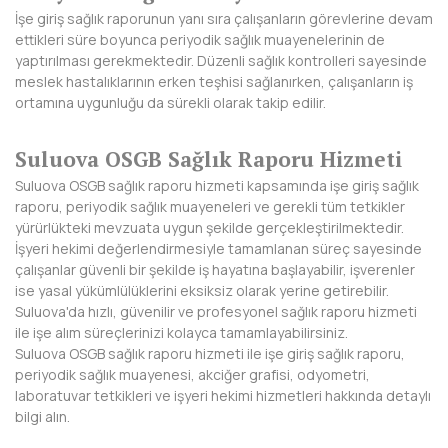
İşe giriş sağlık raporunun yanı sıra çalışanların görevlerine devam
KIRKLARELİ
ettikleri süre boyunca periyodik sağlık muayenelerinin de
yaptırılması gerekmektedir. Düzenli sağlık kontrolleri sayesinde
KIRŞEHİR
meslek hastalıklarının erken teşhisi sağlanırken, çalışanların iş
ortamına uygunluğu da sürekli olarak takip edilir.
KOCAELİ
KONYA
Suluova OSGB Sağlık Raporu Hizmeti
Suluova OSGB sağlık raporu hizmeti kapsamında işe giriş sağlık
KÜTAHYA
raporu, periyodik sağlık muayeneleri ve gerekli tüm tetkikler
yürürlükteki mevzuata uygun şekilde gerçekleştirilmektedir.
MALATYA
İşyeri hekimi değerlendirmesiyle tamamlanan süreç sayesinde
çalışanlar güvenli bir şekilde iş hayatına başlayabilir, işverenler
MANİSA
ise yasal yükümlülüklerini eksiksiz olarak yerine getirebilir.
Suluova'da hızlı, güvenilir ve profesyonel sağlık raporu hizmeti
MARDİN
ile işe alım süreçlerinizi kolayca tamamlayabilirsiniz.
Suluova OSGB sağlık raporu hizmeti ile işe giriş sağlık raporu,
MERSİN
periyodik sağlık muayenesi, akciğer grafisi, odyometri,
laboratuvar tetkikleri ve işyeri hekimi hizmetleri hakkında detaylı
MUĞLA
bilgi alın.
MUŞ