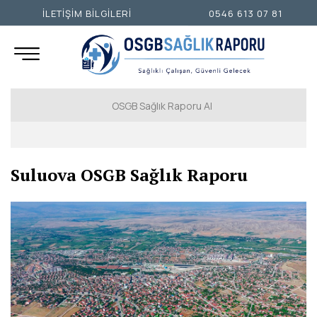
İLETİŞİM BİLGİLERİ
0546 613 07 81
OSGB Sağlık Raporu Al
İSTANBUL AVRUPA YAKASI
Suluova OSGB Sağlık Raporu
İSTANBUL ANADOLU YAKASI
ANKARA
İZMİR
ADANA
ADIYAMAN