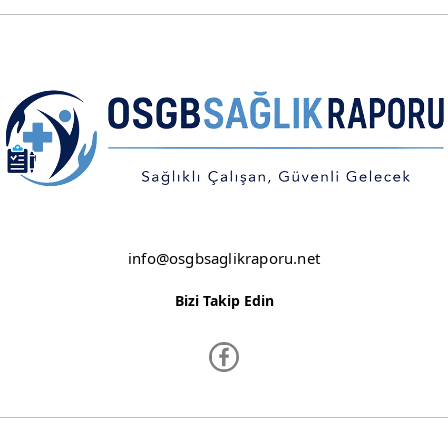
NEVŞEHİR
NİĞDE
ORDU
OSMANİYE
RİZE
SAKARYA
info@osgbsaglikraporu.net
SAMSUN
Bizi Takip Edin
SİİRT
SİNOP
SİVAS
www.osgbsaglikraporu.net ©