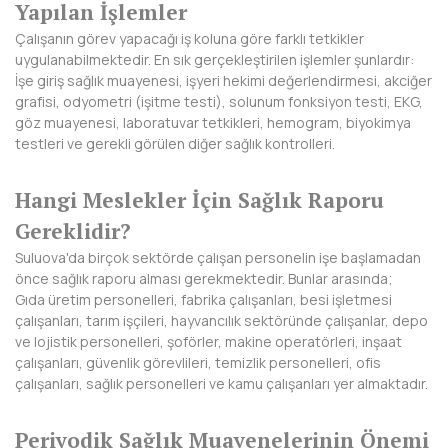
HAKKARİ
Yapılan İşlemler
Çalışanın görev yapacağı iş koluna göre farklı tetkikler
HATAY
uygulanabilmektedir. En sık gerçekleştirilen işlemler şunlardır:
İşe giriş sağlık muayenesi, işyeri hekimi değerlendirmesi, akciğer
IĞDIR
grafisi, odyometri (işitme testi), solunum fonksiyon testi, EKG,
göz muayenesi, laboratuvar tetkikleri, hemogram, biyokimya
ISPARTA
testleri ve gerekli görülen diğer sağlık kontrolleri.
KAHRAMANMARAŞ
Hangi Meslekler İçin Sağlık Raporu
KARABÜK
Gereklidir?
Suluova'da birçok sektörde çalışan personelin işe başlamadan
KARAMAN
önce sağlık raporu alması gerekmektedir. Bunlar arasında;
Gıda üretim personelleri, fabrika çalışanları, besi işletmesi
KARS
çalışanları, tarım işçileri, hayvancılık sektöründe çalışanlar, depo
ve lojistik personelleri, şoförler, makine operatörleri, inşaat
KASTAMONU
çalışanları, güvenlik görevlileri, temizlik personelleri, ofis
çalışanları, sağlık personelleri ve kamu çalışanları yer almaktadır.
KAYSERİ
KIRIKKALE
Periyodik Sağlık Muayenelerinin Önemi