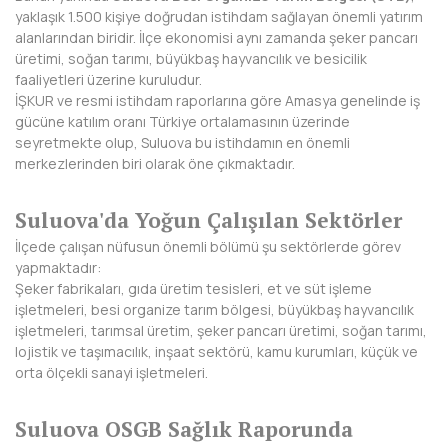
yaklaşık 1.500 kişiye doğrudan istihdam sağlayan önemli yatırım
DİYARBAKIR
alanlarından biridir. İlçe ekonomisi aynı zamanda şeker pancarı
üretimi, soğan tarımı, büyükbaş hayvancılık ve besicilik
DÜZCE
faaliyetleri üzerine kuruludur.
İŞKUR ve resmi istihdam raporlarına göre Amasya genelinde iş
EDİRNE
gücüne katılım oranı Türkiye ortalamasının üzerinde
seyretmekte olup, Suluova bu istihdamın en önemli
ELAZIĞ
merkezlerinden biri olarak öne çıkmaktadır.
ERZİNCAN
Suluova'da Yoğun Çalışılan Sektörler
ERZURUM
İlçede çalışan nüfusun önemli bölümü şu sektörlerde görev
yapmaktadır:
ESKİŞEHİR
Şeker fabrikaları, gıda üretim tesisleri, et ve süt işleme
işletmeleri, besi organize tarım bölgesi, büyükbaş hayvancılık
GAZİANTEP
işletmeleri, tarımsal üretim, şeker pancarı üretimi, soğan tarımı,
lojistik ve taşımacılık, inşaat sektörü, kamu kurumları, küçük ve
GİRESUN
orta ölçekli sanayi işletmeleri.
GÜMÜŞHANE
Suluova OSGB Sağlık Raporunda