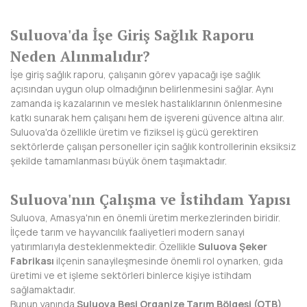
BAYBURT
Suluova'da İşe Giriş Sağlık Raporu
BİLECİK
Neden Alınmalıdır?
BİNGÖL
İşe giriş sağlık raporu, çalışanın görev yapacağı işe sağlık
açısından uygun olup olmadığının belirlenmesini sağlar. Aynı
BİTLİS
zamanda iş kazalarının ve meslek hastalıklarının önlenmesine
katkı sunarak hem çalışanı hem de işvereni güvence altına alır.
BOLU
Suluova'da özellikle üretim ve fiziksel iş gücü gerektiren
sektörlerde çalışan personeller için sağlık kontrollerinin eksiksiz
BURDUR
şekilde tamamlanması büyük önem taşımaktadır.
BURSA
Suluova'nın Çalışma ve İstihdam Yapısı
ÇANAKKALE
Suluova, Amasya'nın en önemli üretim merkezlerinden biridir.
İlçede tarım ve hayvancılık faaliyetleri modern sanayi
ÇANKIRI
yatırımlarıyla desteklenmektedir. Özellikle
Suluova Şeker
Fabrikası
ilçenin sanayileşmesinde önemli rol oynarken, gıda
ÇORUM
üretimi ve et işleme sektörleri binlerce kişiye istihdam
sağlamaktadır.
DENİZLİ
Bunun yanında
Suluova Besi Organize Tarım Bölgesi (OTB)
,