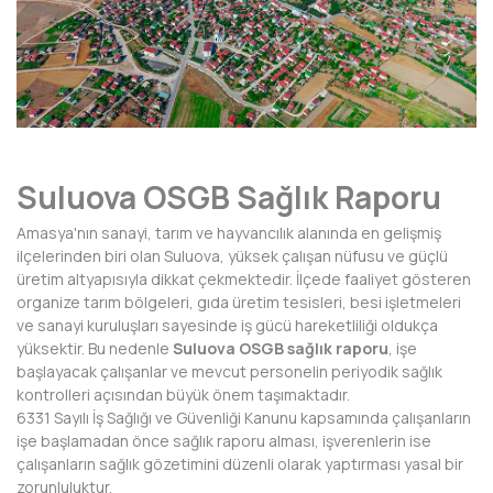
AFYONKARAHİSAR
AĞRI
AKSARAY
AMASYA
Suluova OSGB Sağlık Raporu
ANTALYA
Amasya'nın sanayi, tarım ve hayvancılık alanında en gelişmiş
ARDAHAN
ilçelerinden biri olan Suluova, yüksek çalışan nüfusu ve güçlü
üretim altyapısıyla dikkat çekmektedir. İlçede faaliyet gösteren
ARTVİN
organize tarım bölgeleri, gıda üretim tesisleri, besi işletmeleri
ve sanayi kuruluşları sayesinde iş gücü hareketliliği oldukça
AYDIN
yüksektir. Bu nedenle
Suluova OSGB sağlık raporu
, işe
başlayacak çalışanlar ve mevcut personelin periyodik sağlık
BALIKESİR
kontrolleri açısından büyük önem taşımaktadır.
6331 Sayılı İş Sağlığı ve Güvenliği Kanunu kapsamında çalışanların
BARTIN
işe başlamadan önce sağlık raporu alması, işverenlerin ise
çalışanların sağlık gözetimini düzenli olarak yaptırması yasal bir
BATMAN
zorunluluktur.