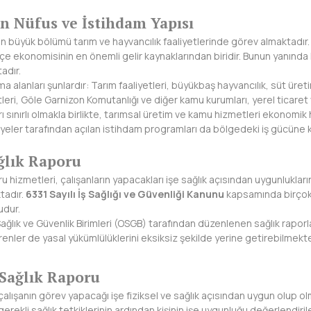
an Nüfus ve İstihdam Yapısı
n büyük bölümü tarım ve hayvancılık faaliyetlerinde görev almaktadır. 
lçe ekonomisinin en önemli gelir kaynaklarından biridir. Bunun yanınd
adır.
ma alanları şunlardır: Tarım faaliyetleri, büyükbaş hayvancılık, süt üre
tleri, Göle Garnizon Komutanlığı ve diğer kamu kurumları, yerel ticaret
rı sınırlı olmakla birlikte, tarımsal üretim ve kamu hizmetleri ekonomi
yeler tarafından açılan istihdam programları da bölgedeki iş gücüne k
ğlık Raporu
u hizmetleri, çalışanların yapacakları işe sağlık açısından uygunlukla
tadır.
6331 Sayılı İş Sağlığı ve Güvenliği Kanunu
kapsamında birçok 
udur.
Sağlık ve Güvenlik Birimleri (OSGB) tarafından düzenlenen sağlık raporl
renler de yasal yükümlülüklerini eksiksiz şekilde yerine getirebilmekte
 Sağlık Raporu
, çalışanın görev yapacağı işe fiziksel ve sağlık açısından uygun olup
ekli sağlık tetkiklerinin ardından kişinin işe uygunluğu değerlendirile