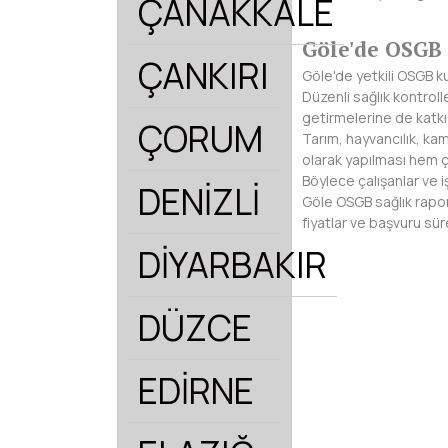
ÇANAKKALE
Göle'de OSGB 
ÇANKIRI
Göle'de yetkili OSGB k
Düzenli sağlık kontrolle
getirmelerine de katkı
ÇORUM
Tarım, hayvancılık, ka
olarak yapılması hem ç
Böylece çalışanlar ve 
DENİZLİ
Göle OSGB sağlık raporu 
fiyatlar ve başvuru sür
DİYARBAKIR
DÜZCE
EDİRNE