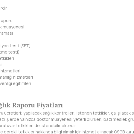
.
rdır:
k raporu
lık muayenesi
araması
iyon testi (SFT)
tme testi)
tkikleri
si
i hizmetleri
manlığı hizmetleri
venliği eğitimleri
lık Raporu Fiyatları
ücretleri; yapılacak sağlık kontrolleri, istenen tetkikler, çalışılacak s
zı işlerde yalnızca doktor muayenesi yeterli olurken, bazı meslek gr
oratuvar tetkikleri de istenebilmektedir.
 ve gerekli tetkikler hakkında bilgi almak için hizmet alınacak OSGB kuru