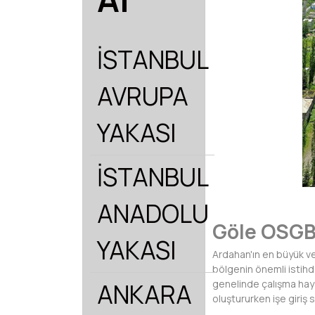
İSTANBUL
AVRUPA
YAKASI
İSTANBUL
ANADOLU
Göle OSGB
YAKASI
Ardahan'ın en büyük ve 
bölgenin önemli istihd
genelinde çalışma haya
ANKARA
oluştururken işe giriş 