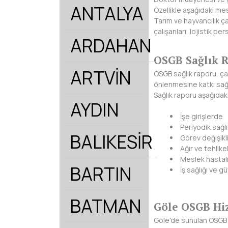
ANTALYA
Özellikle aşağıdaki mes
Tarım ve hayvancılık ça
çalışanları, lojistik pe
ARDAHAN
OSGB Sağlık R
ARTVİN
OSGB sağlık raporu, çal
önlenmesine katkı sa
Sağlık raporu aşağıdak
AYDIN
İşe girişlerde
Periyodik sağ
BALIKESİR
Görev değişikl
Ağır ve tehlike
Meslek hastalı
BARTIN
İş sağlığı ve 
BATMAN
Göle OSGB Hi
Göle'de sunulan OSGB h