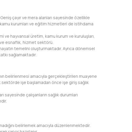
Geniş çayır ve mera alanları sayesinde özellikle
a kamu kurumları ve eğitim hizmetleri de istihdama
timi ve hayvansal üretim, kamu kurum ve kuruluşları,
 ve esnaflık, hizmet sektörü.
k hayatın temelini oluşturmaktadır. Ayrıca dönemsel
atkı sağlamaktadır.
rının belirlenmesi amacıyla gerçekleştirilen muayene
sektörde işe başlamadan önce işe giriş sağlık
arı sayesinde çalışanların sağlık durumları
dir.
 olmadığını belirlemek amacıyla düzenlenmektedir.
rek rapor hazırlanır.