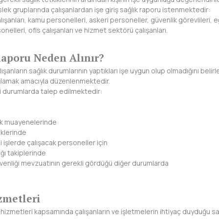
lek gruplarında çalışanlardan işe giriş sağlık raporu istenmektedir:
lışanları, kamu personelleri, askeri personeller, güvenlik görevlileri, eğ
rsonelleri, ofis çalışanları ve hizmet sektörü çalışanları.
aporu Neden Alınır?
ışanların sağlık durumlarının yaptıkları işe uygun olup olmadığını belirl
ğlamak amacıyla düzenlenmektedir.
i durumlarda talep edilmektedir:
lık muayenelerinde
iklerinde
li işlerde çalışacak personeller için
ğı takiplerinde
güvenliği mevzuatının gerekli gördüğü diğer durumlarda
zmetleri
izmetleri kapsamında çalışanların ve işletmelerin ihtiyaç duyduğu sağ