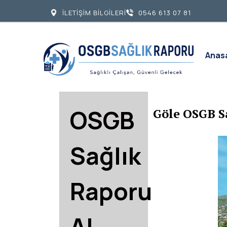
İLETİŞİM BİLGİLERİ
0546 613 07 81
Anas
OSGB
Göle OSGB S
Sağlık
Raporu
Al