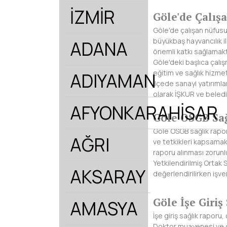
İZMİR
Göle'de Çalış
Göle'de çalışan nüfusu
büyükbaş hayvancılık i
ADANA
önemli katkı sağlamakt
Göle'deki başlıca çalış
eğitim ve sağlık hizme
ADIYAMAN
İlçede sanayi yatırımla
olarak İŞKUR ve beledi
AFYONKARAHİSAR
Göle OSGB Sa
Göle OSGB sağlık rapor
AĞRI
ve tetkikleri kapsamak
raporu alınması zorunl
Yetkilendirilmiş Ortak 
AKSARAY
değerlendirilirken işve
Göle İşe Giriş
AMASYA
İşe giriş sağlık raporu
Doktor muayenesi ve ger