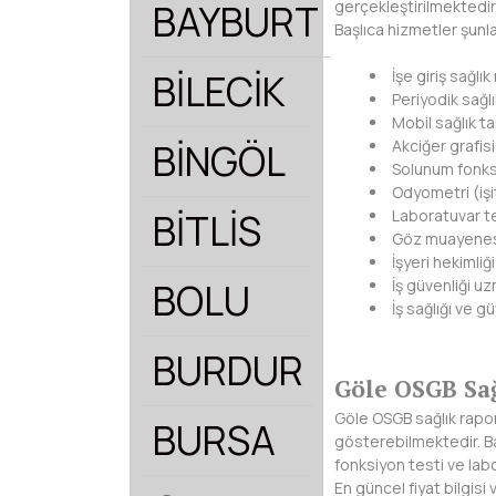
BAYBURT
gerçekleştirilmektedir
Başlıca hizmetler şunla
BİLECİK
İşe giriş sağlı
Periyodik sağ
Mobil sağlık t
BİNGÖL
Akciğer grafisi
Solunum fonks
Odyometri (işi
BİTLİS
Laboratuvar te
Göz muayene
İşyeri hekimliğ
BOLU
İş güvenliği uz
İş sağlığı ve gü
BURDUR
Göle OSGB Sağ
Göle OSGB sağlık raporu 
BURSA
gösterebilmektedir. Ba
fonksiyon testi ve lab
En güncel fiyat bilgisi