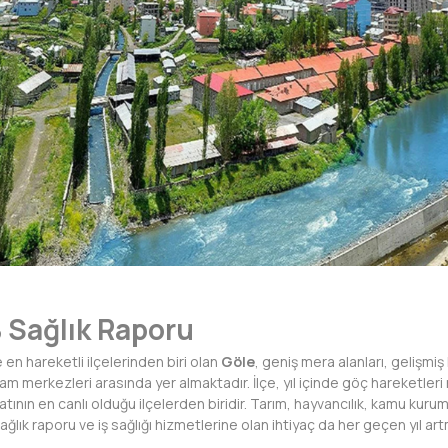
 Sağlık Raporu
en hareketli ilçelerinden biri olan
Göle
, geniş mera alanları, gelişmiş
am merkezleri arasında yer almaktadır. İlçe, yıl içinde göç hareketleri
tının en canlı olduğu ilçelerden biridir. Tarım, hayvancılık, kamu kur
sağlık raporu ve iş sağlığı hizmetlerine olan ihtiyaç da her geçen yıl ar