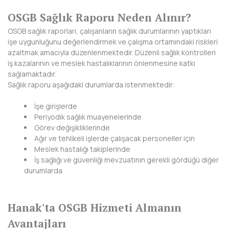
HAKKARİ
OSGB Sağlık Raporu Neden Alınır?
HATAY
OSGB sağlık raporları, çalışanların sağlık durumlarının yaptıkları
işe uygunluğunu değerlendirmek ve çalışma ortamındaki riskleri
IĞDIR
azaltmak amacıyla düzenlenmektedir. Düzenli sağlık kontrolleri
iş kazalarının ve meslek hastalıklarının önlenmesine katkı
ISPARTA
sağlamaktadır.
Sağlık raporu aşağıdaki durumlarda istenmektedir:
KAHRAMANMARAŞ
İşe girişlerde
KARABÜK
Periyodik sağlık muayenelerinde
Görev değişikliklerinde
KARAMAN
Ağır ve tehlikeli işlerde çalışacak personeller için
Meslek hastalığı takiplerinde
KARS
İş sağlığı ve güvenliği mevzuatının gerekli gördüğü diğer
durumlarda
KASTAMONU
KAYSERİ
Hanak'ta OSGB Hizmeti Almanın
KIRIKKALE
Avantajları