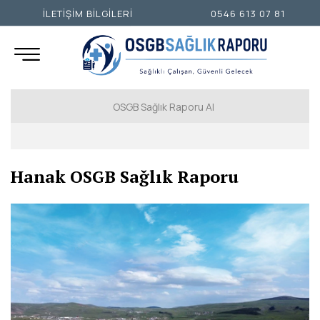
İLETİŞİM BİLGİLERİ
0546 613 07 81
OSGB Sağlık Raporu Al
İSTANBUL AVRUPA YAKASI
Hanak OSGB Sağlık Raporu
İSTANBUL ANADOLU YAKASI
ANKARA
İZMİR
ADANA
ADIYAMAN