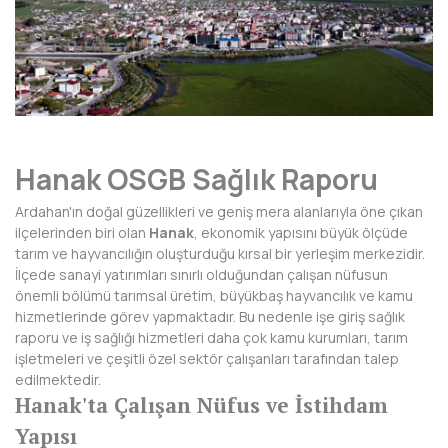
AFYONKARAHİSAR
AĞRI
AKSARAY
AMASYA
Hanak OSGB Sağlık Raporu
ANTALYA
Ardahan'ın doğal güzellikleri ve geniş mera alanlarıyla öne çıkan
ARDAHAN
ilçelerinden biri olan
Hanak
, ekonomik yapısını büyük ölçüde
tarım ve hayvancılığın oluşturduğu kırsal bir yerleşim merkezidir.
ARTVİN
İlçede sanayi yatırımları sınırlı olduğundan çalışan nüfusun
önemli bölümü tarımsal üretim, büyükbaş hayvancılık ve kamu
AYDIN
hizmetlerinde görev yapmaktadır. Bu nedenle işe giriş sağlık
raporu ve iş sağlığı hizmetleri daha çok kamu kurumları, tarım
BALIKESİR
işletmeleri ve çeşitli özel sektör çalışanları tarafından talep
edilmektedir.
BARTIN
Hanak'ta Çalışan Nüfus ve İstihdam
BATMAN
Yapısı