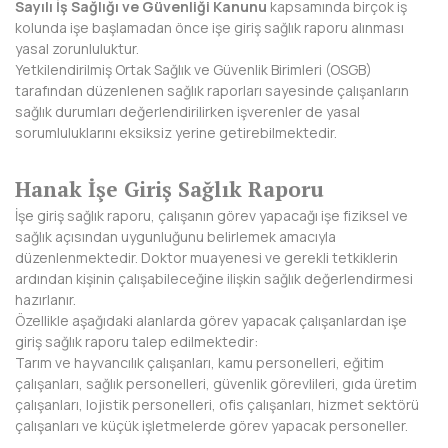
Sayılı İş Sağlığı ve Güvenliği Kanunu
kapsamında birçok iş
kolunda işe başlamadan önce işe giriş sağlık raporu alınması
DİYARBAKIR
yasal zorunluluktur.
Yetkilendirilmiş Ortak Sağlık ve Güvenlik Birimleri (OSGB)
DÜZCE
tarafından düzenlenen sağlık raporları sayesinde çalışanların
sağlık durumları değerlendirilirken işverenler de yasal
EDİRNE
sorumluluklarını eksiksiz yerine getirebilmektedir.
ELAZIĞ
Hanak İşe Giriş Sağlık Raporu
ERZİNCAN
İşe giriş sağlık raporu, çalışanın görev yapacağı işe fiziksel ve
sağlık açısından uygunluğunu belirlemek amacıyla
ERZURUM
düzenlenmektedir. Doktor muayenesi ve gerekli tetkiklerin
ardından kişinin çalışabileceğine ilişkin sağlık değerlendirmesi
ESKİŞEHİR
hazırlanır.
Özellikle aşağıdaki alanlarda görev yapacak çalışanlardan işe
GAZİANTEP
giriş sağlık raporu talep edilmektedir:
Tarım ve hayvancılık çalışanları, kamu personelleri, eğitim
GİRESUN
çalışanları, sağlık personelleri, güvenlik görevlileri, gıda üretim
çalışanları, lojistik personelleri, ofis çalışanları, hizmet sektörü
GÜMÜŞHANE
çalışanları ve küçük işletmelerde görev yapacak personeller.