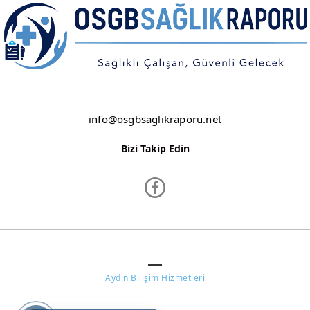
NEVŞEHİR
NİĞDE
ORDU
OSMANİYE
info@osgbsaglikraporu.net
RİZE
Bizi Takip Edin
SAKARYA
SAMSUN
SİİRT
www.osgbsaglikraporu.net ©
SİNOP
Aydın Bilişim Hizmetleri
SİVAS