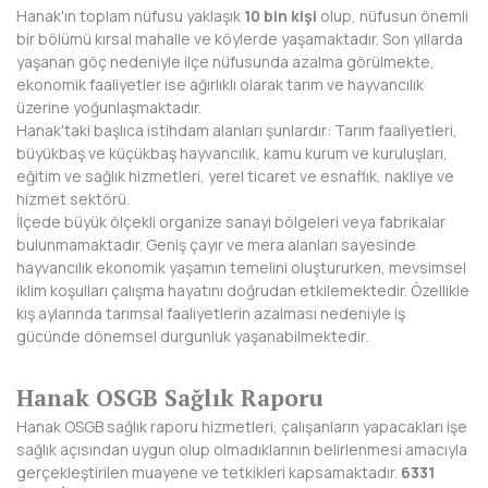
Hanak'ın toplam nüfusu yaklaşık
10 bin kişi
olup, nüfusun önemli
BAYBURT
bir bölümü kırsal mahalle ve köylerde yaşamaktadır. Son yıllarda
yaşanan göç nedeniyle ilçe nüfusunda azalma görülmekte,
BİLECİK
ekonomik faaliyetler ise ağırlıklı olarak tarım ve hayvancılık
üzerine yoğunlaşmaktadır.
BİNGÖL
Hanak'taki başlıca istihdam alanları şunlardır: Tarım faaliyetleri,
büyükbaş ve küçükbaş hayvancılık, kamu kurum ve kuruluşları,
BİTLİS
eğitim ve sağlık hizmetleri, yerel ticaret ve esnaflık, nakliye ve
hizmet sektörü.
BOLU
İlçede büyük ölçekli organize sanayi bölgeleri veya fabrikalar
bulunmamaktadır. Geniş çayır ve mera alanları sayesinde
BURDUR
hayvancılık ekonomik yaşamın temelini oluştururken, mevsimsel
iklim koşulları çalışma hayatını doğrudan etkilemektedir. Özellikle
BURSA
kış aylarında tarımsal faaliyetlerin azalması nedeniyle iş
gücünde dönemsel durgunluk yaşanabilmektedir.
ÇANAKKALE
ÇANKIRI
Hanak OSGB Sağlık Raporu
Hanak OSGB sağlık raporu hizmetleri, çalışanların yapacakları işe
ÇORUM
sağlık açısından uygun olup olmadıklarının belirlenmesi amacıyla
gerçekleştirilen muayene ve tetkikleri kapsamaktadır.
6331
DENİZLİ