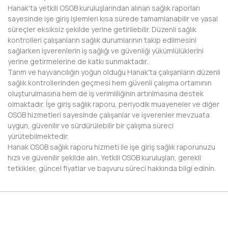
Hanak'ta yetkili OSGB kuruluşlarından alınan sağlık raporları
KIRKLARELİ
sayesinde işe giriş işlemleri kısa sürede tamamlanabilir ve yasal
süreçler eksiksiz şekilde yerine getirilebilir. Düzenli sağlık
KIRŞEHİR
kontrolleri çalışanların sağlık durumlarının takip edilmesini
sağlarken işverenlerin iş sağlığı ve güvenliği yükümlülüklerini
KOCAELİ
yerine getirmelerine de katkı sunmaktadır.
Tarım ve hayvancılığın yoğun olduğu Hanak'ta çalışanların düzenli
KONYA
sağlık kontrollerinden geçmesi hem güvenli çalışma ortamının
oluşturulmasına hem de iş verimliliğinin artırılmasına destek
KÜTAHYA
olmaktadır. İşe giriş sağlık raporu, periyodik muayeneler ve diğer
OSGB hizmetleri sayesinde çalışanlar ve işverenler mevzuata
MALATYA
uygun, güvenilir ve sürdürülebilir bir çalışma süreci
yürütebilmektedir.
MANİSA
Hanak OSGB sağlık raporu hizmeti ile işe giriş sağlık raporunuzu
hızlı ve güvenilir şekilde alın. Yetkili OSGB kuruluşları, gerekli
MARDİN
tetkikler, güncel fiyatlar ve başvuru süreci hakkında bilgi edinin.
MERSİN
MUĞLA
MUŞ