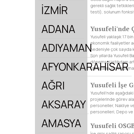
gerekli sağlık tetkikle
İZMİR
testi), solunum fonksi
ADANA
Yusufeli'nde 
Yusufeli yaklaşık 17 bi
ekonomik faaliyetler ağı
ADIYAMAN
nedeniyle çok sayıda ki
Son yıllarda Yusufeli B
dönemsel istihdam artı
AFYONKARAHİSAR
raporlarını işe başlam
AĞRI
Yusufeli İşe G
Yusufeli'nde aşağıdaki a
projelerinde görev ala
AKSARAY
personeller, Nakliye ve
personelleri, Depo ve s
AMASYA
Yusufeli OSGB
İşe giriş sağlık rapor