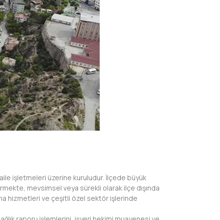
aile işletmeleri üzerine kuruludur. İlçede büyük
ürmekte, mevsimsel veya sürekli olarak ilçe dışında
a hizmetleri ve çeşitli özel sektör işlerinde
ağlık raporu işlemlerini, işyeri hekimi muayenesi ve