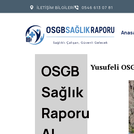
İLETİŞİM BİLGİLERİ
0546 613 07 81
Anas
OSGB
Yusufeli OS
Sağlık
Raporu
Al