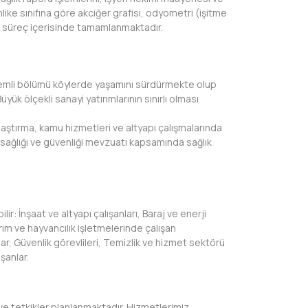
hlike sınıfına göre akciğer grafisi, odyometri (işitme
ek süreç içerisinde tamamlanmaktadır.
un önemli bölümü köylerde yaşamını sürdürmekte olup
üyük ölçekli sanayi yatırımlarının sınırlı olması
ulaştırma, kamu hizmetleri ve altyapı çalışmalarında
ş sağlığı ve güvenliği mevzuatı kapsamında sağlık
ir: İnşaat ve altyapı çalışanları, Baraj ve enerji
ım ve hayvancılık işletmelerinde çalışan
lar, Güvenlik görevlileri, Temizlik ve hizmet sektörü
şanlar.
 ve tetkikler planlanmaktadır. Hizmetlerimiz