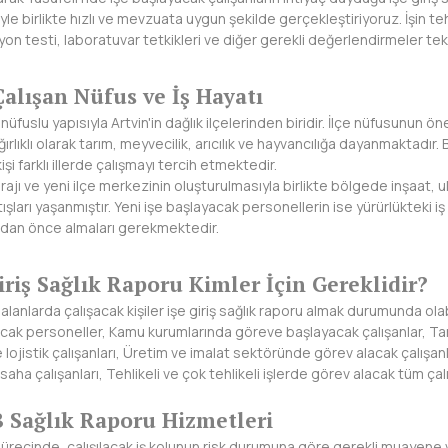
riyle birlikte hızlı ve mevzuata uygun şekilde gerçekleştiriyoruz. İşin te
yon testi, laboratuvar tetkikleri ve diğer gerekli değerlendirmeler t
Çalışan Nüfus ve İş Hayatı
n nüfuslu yapısıyla Artvin'in dağlık ilçelerinden biridir. İlçe nüfusun
rlıklı olarak tarım, meyvecilik, arıcılık ve hayvancılığa dayanmaktadır. B
şi farklı illerde çalışmayı tercih etmektedir.
arajı ve yeni ilçe merkezinin oluşturulmasıyla birlikte bölgede inşaat, 
şları yaşanmıştır. Yeni işe başlayacak personellerin ise yürürlükteki i
adan önce almaları gerekmektedir.
iriş Sağlık Raporu Kimler İçin Gereklidir?
lanlarda çalışacak kişiler işe giriş sağlık raporu almak durumunda olabil
cak personeller, Kamu kurumlarında göreve başlayacak çalışanlar, Tar
 lojistik çalışanları, Üretim ve imalat sektöründe görev alacak çalışan
aha çalışanları, Tehlikeli ve çok tehlikeli işlerde görev alacak tüm çalı
 Sağlık Raporu Hizmetleri
u sürecinde, çalışılacak iş kolunun risk durumuna göre gerekli muayene