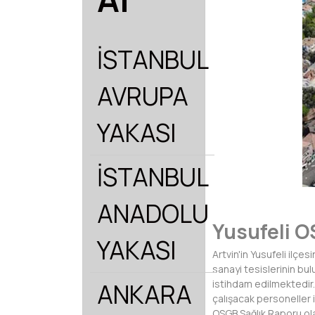
İSTANBUL
AVRUPA
YAKASI
İSTANBUL
ANADOLU
Yusufeli O
YAKASI
Artvin'in Yusufeli ilçe
sanayi tesislerinin bu
istihdam edilmektedir. 
ANKARA
çalışacak personeller 
OSGB Sağlık Raporu olar