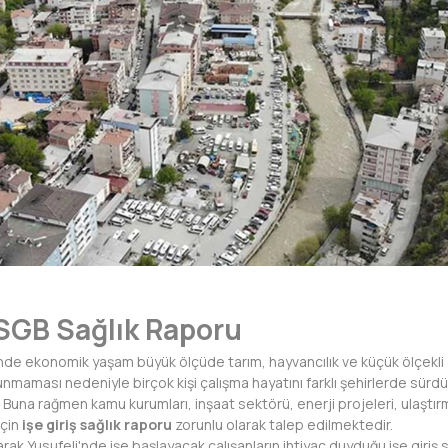
SGB Sağlık Raporu
sinde ekonomik yaşam büyük ölçüde tarım, hayvancılık ve küçük ölçekli 
lunmaması nedeniyle birçok kişi çalışma hayatını farklı şehirlerde sürd
Buna rağmen kamu kurumları, inşaat sektörü, enerji projeleri, ulaştırm
için
işe giriş sağlık raporu
zorunlu olarak talep edilmektedir.
ak Yusufeli'nde işe başlayacak çalışanların ihtiyaç duyduğu işe giriş s