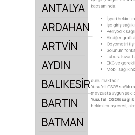
ANTALYA
kapsamında;
İşyeri hekimi 
ARDAHAN
İşe giriş sağlı
Periyodik sağl
Akciğer grafisi
ARTVİN
Odyometri (işi
Solunum fonks
Laboratuvar te
AYDIN
EKG ve gerekli
Mobil sağlık h
BALIKESİR
sunulmaktadır.
Yusufeli OSGB sağlık ra
mevzuata uygun şekil
BARTIN
Yusufeli OSGB sağlık
hekimi muayenesi, akci
BATMAN