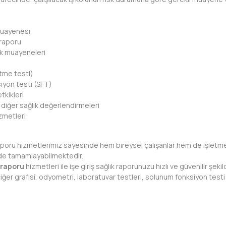
muayenesi
k raporu
ık muayeneleri
tme testi)
iyon testi (SFT)
tkikleri
 diğer sağlık değerlendirmeleri
izmetleri
poru hizmetlerimiz sayesinde hem bireysel çalışanlar hem de işletmeler 
de tamamlayabilmektedir.
 raporu
hizmetleri ile işe giriş sağlık raporunuzu hızlı ve güvenilir şekild
ğer grafisi, odyometri, laboratuvar testleri, solunum fonksiyon testi v