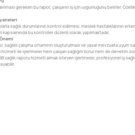
ru
nması gereken bu rapor, çalışanın iş için uygunluğunu belirler. Özellikle
yeneleri
alıklarla sağlık durumlarının kontrol edilmesi, meslek hastalıklarının er
ri kapsamında bu kontroller düzenli olarak yapılmaktadır.
 Önemi
i, sağlıklı çalışma ortamının oluşturulması ve yasal mevzuata uyum sağl
hizmeti ile işletmeler hem çalışan sağlığını korur hem de denetim süre
 sağlık raporu hizmeti almak isteyen işletmeler, profesyonel iş sağlığı
ayabilir.