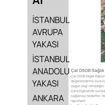
İSTANBUL
AVRUPA
YAKASI
İSTANBUL
ANADOLU
Çal OSGB Sağlık 
Çal OSGB Sağlık Raporu,
YAKASI
değerlendirme sürecidir
uygun olup olmadığını 
Çal bölgesinde sunulan
ANKARA
sağlamayı hedefler. Ye
raporlanır.