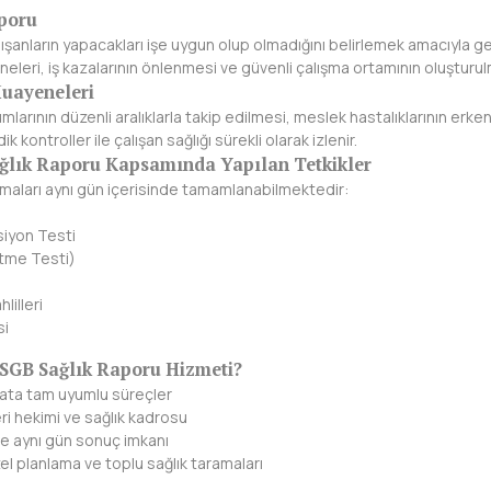
aporu
lışanların yapacakları işe uygun olup olmadığını belirlemek amacıyla g
eneleri, iş kazalarının önlenmesi ve güvenli çalışma ortamının oluşturu
Muayeneleri
umlarının düzenli aralıklarla takip edilmesi, meslek hastalıklarının erk
 kontroller ile çalışan sağlığı sürekli olarak izlenir.
lık Raporu Kapsamında Yapılan Tetkikler
amaları aynı gün içerisinde tamamlanabilmektedir:
iyon Testi
itme Testi)
lilleri
si
GB Sağlık Raporu Hizmeti?
ta tam uyumlu süreçler
eri hekimi ve sağlık kadrosu
ve aynı gün sonuç imkanı
el planlama ve toplu sağlık taramaları