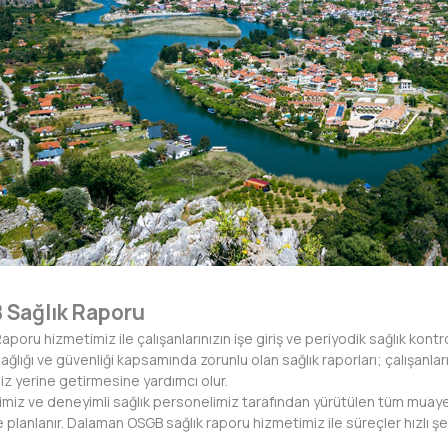
Sağlık Raporu
oru hizmetimiz ile çalışanlarınızın işe giriş ve periyodik sağlık kontro
sağlığı ve güvenliği kapsamında zorunlu olan sağlık raporları; çalışanları
iz yerine getirmesine yardımcı olur.
imiz ve deneyimli sağlık personelimiz tarafından yürütülen tüm muaye
e planlanır. Dalaman OSGB sağlık raporu hizmetimiz ile süreçler hızlı 