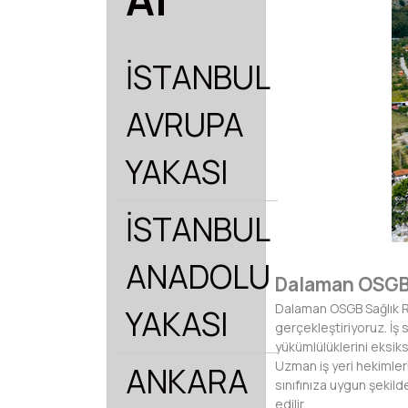
İSTANBUL
AVRUPA
YAKASI
İSTANBUL
ANADOLU
Dalaman OSGB 
Dalaman OSGB Sağlık Rap
YAKASI
gerçekleştiriyoruz. İş 
yükümlülüklerini eksiks
Uzman iş yeri hekimler
ANKARA
sınıfınıza uygun şekild
edilir.