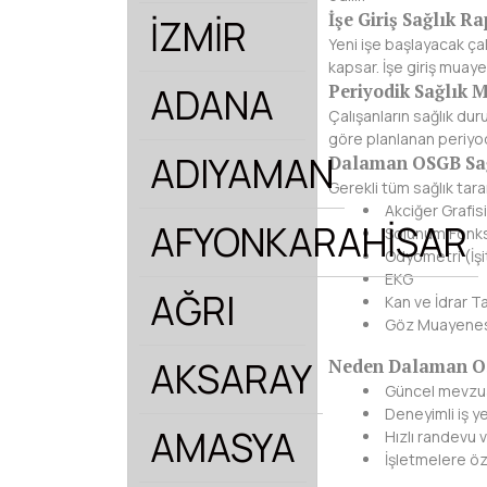
İşe Giriş Sağlık R
İZMİR
Yeni işe başlayacak ça
kapsar. İşe giriş muay
ADANA
Periyodik Sağlık 
Çalışanların sağlık dur
göre planlanan periyodik
ADIYAMAN
Dalaman OSGB Sağ
Gerekli tüm sağlık tar
Akciğer Grafisi
AFYONKARAHİSAR
Solunum Fonks
Odyometri (İş
EKG
AĞRI
Kan ve İdrar Tah
Göz Muayene
AKSARAY
Neden Dalaman OS
Güncel mevzua
Deneyimli iş y
AMASYA
Hızlı randevu 
İşletmelere öz